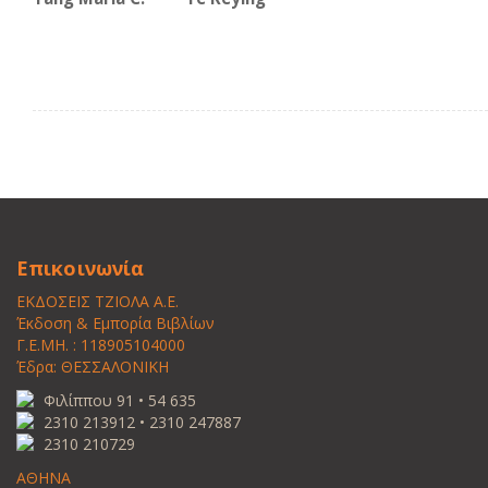
Επικοινωνία
ΕΚΔΟΣΕΙΣ ΤΖΙΟΛΑ Α.Ε.
Έκδοση & Εμπορία Βιβλίων
Γ.Ε.ΜΗ. : 118905104000
Έδρα: ΘΕΣΣΑΛΟΝΙΚΗ
Φιλίππου 91 • 54 635
2310 213912 • 2310 247887
2310 210729
ΑΘΗΝΑ