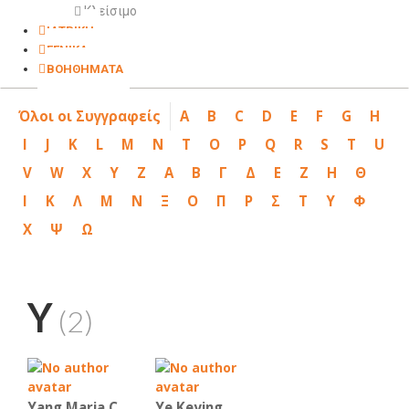
Κλείσιμο
ΙΑΤΡΙΚΗ
ΓΕΝΙΚΑ
ΒΟΗΘΗΜΑΤΑ
Όλοι οι Συγγραφείς
A
B
C
D
E
F
G
H
I
J
K
L
M
N
T
O
P
Q
R
S
T
U
V
W
X
Y
Z
Α
Β
Γ
Δ
Ε
Ζ
Η
Θ
Ι
Κ
Λ
Μ
Ν
Ξ
Ο
Π
Ρ
Σ
Τ
Υ
Φ
Χ
Ψ
Ω
Y
(2)
Yang Maria C.
Ye Keying