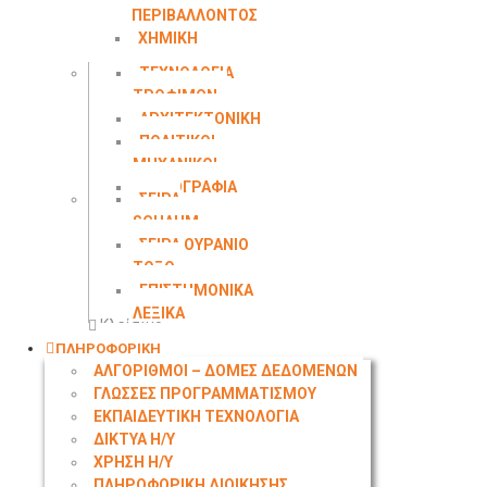
ΠΕΡΙΒΑΛΛΟΝΤΟΣ
ΧΗΜΙΚΗ
ΜΗΧΑΝΙΚΗ
ΤΕΧΝΟΛΟΓΙΑ
ΤΡΟΦΙΜΩΝ
ΑΡΧΙΤΕΚΤΟΝΙΚΗ
ΠΟΛΙΤΙΚΟΙ
ΜΗΧΑΝΙΚΟΙ
ΤΟΠΟΓΡΑΦΙΑ
ΣΕΙΡΑ
SCHAUM
ΣΕΙΡΑ ΟΥΡΑΝΙΟ
ΤΟΞΟ
ΕΠΙΣΤΗΜΟΝΙΚΑ
ΛΕΞΙΚΑ
Κλείσιμο
ΠΛΗΡΟΦΟΡΙΚΗ
ΑΛΓΟΡΙΘΜΟΙ – ΔΟΜΕΣ ΔΕΔΟΜΕΝΩΝ
ΓΛΩΣΣΕΣ ΠΡΟΓΡΑΜΜΑΤΙΣΜΟΥ
ΕΚΠΑΙΔΕΥΤΙΚΗ ΤΕΧΝΟΛΟΓΙΑ
ΔΙΚΤΥΑ Η/Υ
ΧΡΗΣΗ Η/Υ
ΠΛΗΡΟΦΟΡΙΚΗ ΔΙΟΙΚΗΣΗΣ