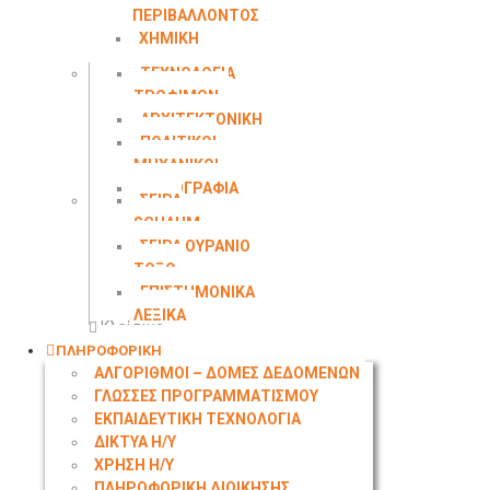
ΠΕΡΙΒΑΛΛΟΝΤΟΣ
ΧΗΜΙΚΗ
ΜΗΧΑΝΙΚΗ
ΤΕΧΝΟΛΟΓΙΑ
ΤΡΟΦΙΜΩΝ
ΑΡΧΙΤΕΚΤΟΝΙΚΗ
ΠΟΛΙΤΙΚΟΙ
ΜΗΧΑΝΙΚΟΙ
ΤΟΠΟΓΡΑΦΙΑ
ΣΕΙΡΑ
SCHAUM
ΣΕΙΡΑ ΟΥΡΑΝΙΟ
ΤΟΞΟ
ΕΠΙΣΤΗΜΟΝΙΚΑ
ΛΕΞΙΚΑ
Κλείσιμο
ΠΛΗΡΟΦΟΡΙΚΗ
ΑΛΓΟΡΙΘΜΟΙ – ΔΟΜΕΣ ΔΕΔΟΜΕΝΩΝ
ΓΛΩΣΣΕΣ ΠΡΟΓΡΑΜΜΑΤΙΣΜΟΥ
ΕΚΠΑΙΔΕΥΤΙΚΗ ΤΕΧΝΟΛΟΓΙΑ
ΔΙΚΤΥΑ Η/Υ
ΧΡΗΣΗ Η/Υ
ΠΛΗΡΟΦΟΡΙΚΗ ΔΙΟΙΚΗΣΗΣ