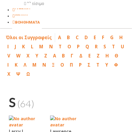
Κλείσιμο
ΙΑΤΡΙΚΗ
ΓΕΝΙΚΑ
ΒΟΗΘΗΜΑΤΑ
Όλοι οι Συγγραφείς
A
B
C
D
E
F
G
H
I
J
K
L
M
N
T
O
P
Q
R
S
T
U
V
W
X
Y
Z
Α
Β
Γ
Δ
Ε
Ζ
Η
Θ
Ι
Κ
Λ
Μ
Ν
Ξ
Ο
Π
Ρ
Σ
Τ
Υ
Φ
Χ
Ψ
Ω
S
(64)
Larry J.
Lawrence