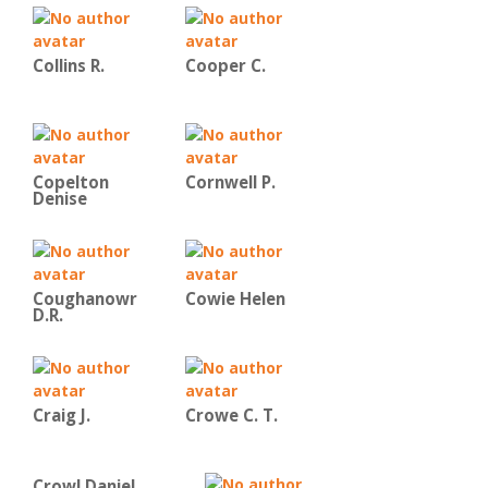
Collins R.
Cooper C.
Copelton
Cornwell P.
Denise
Coughanowr
Cowie Helen
D.R.
Craig J.
Crowe C. T.
Crowl Daniel