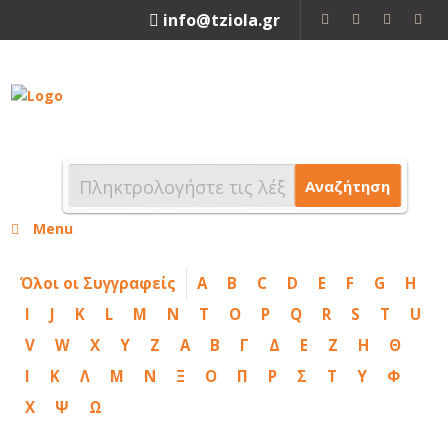
info@tziola.gr
2310 213912
Αναζήτηση
Menu
Όλοι οι Συγγραφείς
A
B
C
D
E
F
G
H
I
J
K
L
M
N
T
O
P
Q
R
S
T
U
V
W
X
Y
Z
Α
Β
Γ
Δ
Ε
Ζ
Η
Θ
Ι
Κ
Λ
Μ
Ν
Ξ
Ο
Π
Ρ
Σ
Τ
Υ
Φ
Χ
Ψ
Ω