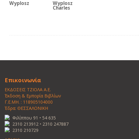
Wyplosz
Wyplosz
Charles
Επικοινωνία
ΕΚΔΟΣΕΙΣ ΤΖΙΟΛΑ Α.Ε.
Έκδοση & Εμπορία Βιβλίων
Γ.Ε.ΜΗ. : 118905104000
Έδρα: ΘΕΣΣΑΛΟΝΙΚΗ
Φιλίππου 91 • 54 635
2310 213912 • 2310 247887
2310 210729