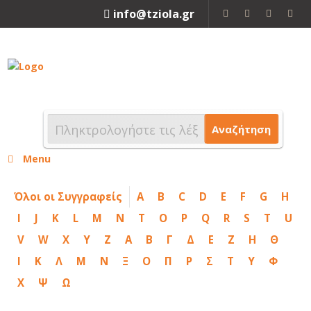
info@tziola.gr
2310 213912
Αναζήτηση
Menu
Όλοι οι Συγγραφείς
A
B
C
D
E
F
G
H
I
J
K
L
M
N
T
O
P
Q
R
S
T
U
V
W
X
Y
Z
Α
Β
Γ
Δ
Ε
Ζ
Η
Θ
Ι
Κ
Λ
Μ
Ν
Ξ
Ο
Π
Ρ
Σ
Τ
Υ
Φ
Χ
Ψ
Ω