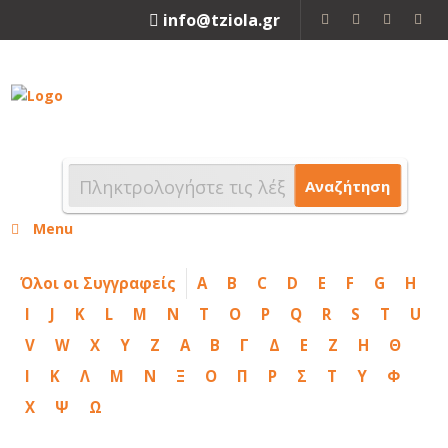
info@tziola.gr
2310 213912
Αναζήτηση
Menu
Όλοι οι Συγγραφείς
A
B
C
D
E
F
G
H
I
J
K
L
M
N
T
O
P
Q
R
S
T
U
V
W
X
Y
Z
Α
Β
Γ
Δ
Ε
Ζ
Η
Θ
Ι
Κ
Λ
Μ
Ν
Ξ
Ο
Π
Ρ
Σ
Τ
Υ
Φ
Χ
Ψ
Ω