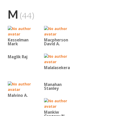
M
(44)
Kesselman
Macpherson
Mark
David A.
Maglik Raj
Malalasekera
Manahan
Stanley
Malvino Α.
Mankiw