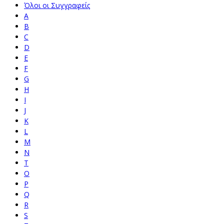
Όλοι οι Συγγραφείς
A
B
C
D
E
F
G
H
I
J
K
L
M
N
T
O
P
Q
R
S