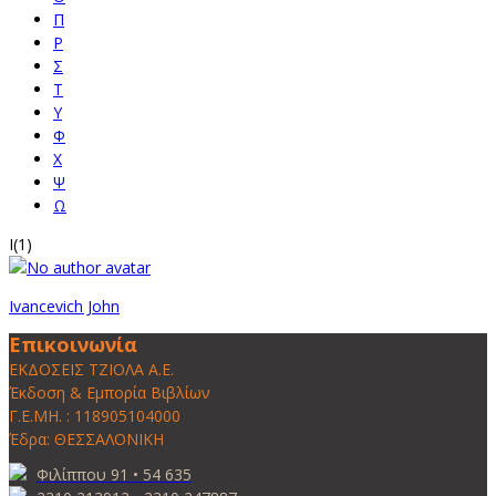
Π
Ρ
Σ
Τ
Υ
Φ
Χ
Ψ
Ω
I
(1)
Ivancevich John
Επικοινωνία
ΕΚΔΟΣΕΙΣ ΤΖΙΟΛΑ Α.Ε.
Έκδοση & Εμπορία Βιβλίων
Γ.Ε.ΜΗ. : 118905104000
Έδρα: ΘΕΣΣΑΛΟΝΙΚΗ
Φιλίππου 91 • 54 635