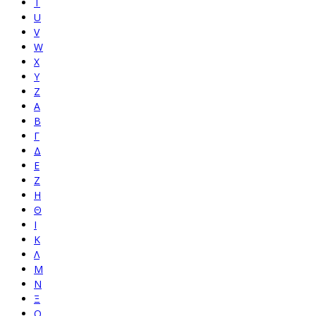
T
U
V
W
X
Y
Z
Α
Β
Γ
Δ
Ε
Ζ
Η
Θ
Ι
Κ
Λ
Μ
Ν
Ξ
Ο