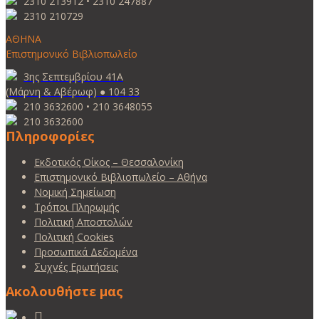
2310 213912 • 2310 247887
2310 210729
ΑΘΗΝΑ
Επιστημονικό Βιβλιοπωλείο
3ης Σεπτεμβρίου 41Α
(Μάρνη & Αβέρωφ) ● 104 33
210 3632600 • 210 3648055
210 3632600
Πληροφορίες
Εκδοτικός Οίκος – Θεσσαλονίκη
Επιστημονικό Βιβλιοπωλείο – Αθήνα
Νομική Σημείωση
Τρόποι Πληρωμής
Πολιτική Αποστολών
Πολιτική Cookies
Προσωπικά Δεδομένα
Συχνές Ερωτήσεις
Ακολουθήστε μας