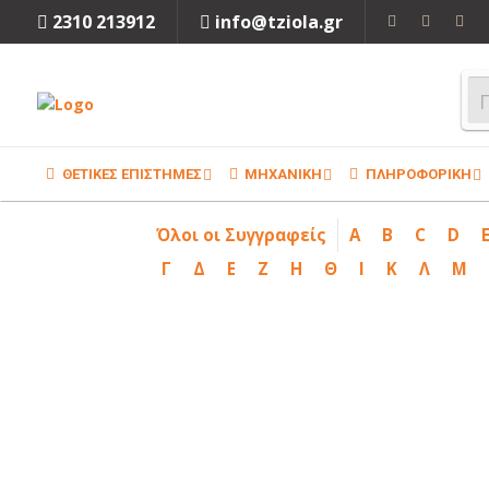
2310 213912
info@tziola.gr
ΘΕΤΙΚΕΣ ΕΠΙΣΤΗΜΕΣ
ΜΗΧΑΝΙΚΗ
ΠΛΗΡΟΦΟΡΙΚΗ
Όλοι οι Συγγραφείς
A
B
C
D
Γ
Δ
Ε
Ζ
Η
Θ
Ι
Κ
Λ
Μ