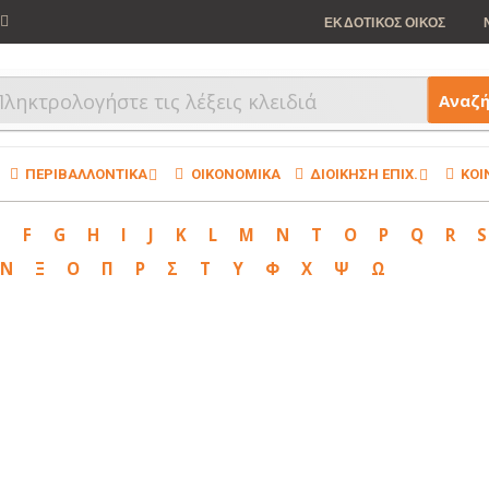
ΕΚΔΟΤΙΚΟΣ ΟΙΚΟΣ
Αναζ
ΠΕΡΙΒΑΛΛΟΝΤΙΚΑ
ΟΙΚΟΝΟΜΙΚΑ
ΔΙΟΙΚΗΣΗ ΕΠΙΧ.
ΚΟΙ
E
F
G
H
I
J
K
L
M
N
T
O
P
Q
R
S
Ν
Ξ
Ο
Π
Ρ
Σ
Τ
Υ
Φ
Χ
Ψ
Ω