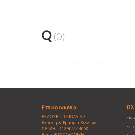
Q
(0)
Επικοινωνία
Πλ
ΕΚΔΟΣΕΙΣ ΤΖΙΟΛΑ Α.Ε.
Εκδ
Έκδοση & Εμπορία Βιβλίων
Επι
Γ.Ε.ΜΗ. : 118905104000
Έδρα: ΘΕΣΣΑΛΟΝΙΚΗ