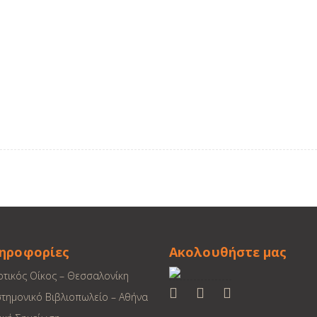
ηροφορίες
Ακολουθήστε μας
οτικός Οίκος – Θεσσαλονίκη
στημονικό Βιβλιοπωλείο – Αθήνα