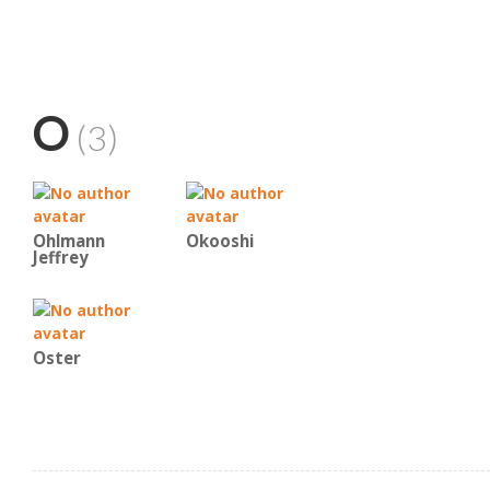
O
(3)
Ohlmann
Okooshi
Jeffrey
Oster