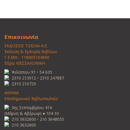
Επικοινωνία
ΕΚΔΟΣΕΙΣ ΤΖΙΟΛΑ Α.Ε.
Έκδοση & Εμπορία Βιβλίων
Γ.Ε.ΜΗ. : 118905104000
Έδρα: ΘΕΣΣΑΛΟΝΙΚΗ
Φιλίππου 91 • 54 635
2310 213912 • 2310 247887
2310 210729
ΑΘΗΝΑ
Επιστημονικό Βιβλιοπωλείο
3ης Σεπτεμβρίου 41Α
(Μάρνη & Αβέρωφ) ● 104 33
210 3632600 • 210 3648055
210 3632600