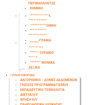
ΠΕΡΙΒΑΛΛΟΝΤΟΣ
ΧΗΜΙΚΗ
ΜΗΧΑΝΙΚΗ
ΤΕΧΝΟΛΟΓΙΑ
ΤΡΟΦΙΜΩΝ
ΑΡΧΙΤΕΚΤΟΝΙΚΗ
ΠΟΛΙΤΙΚΟΙ
ΜΗΧΑΝΙΚΟΙ
ΤΟΠΟΓΡΑΦΙΑ
ΣΕΙΡΑ
SCHAUM
ΣΕΙΡΑ ΟΥΡΑΝΙΟ
ΤΟΞΟ
ΕΠΙΣΤΗΜΟΝΙΚΑ
ΛΕΞΙΚΑ
Κλείσιμο
ΠΛΗΡΟΦΟΡΙΚΗ
ΑΛΓΟΡΙΘΜΟΙ – ΔΟΜΕΣ ΔΕΔΟΜΕΝΩΝ
ΓΛΩΣΣΕΣ ΠΡΟΓΡΑΜΜΑΤΙΣΜΟΥ
ΕΚΠΑΙΔΕΥΤΙΚΗ ΤΕΧΝΟΛΟΓΙΑ
ΔΙΚΤΥΑ Η/Υ
ΧΡΗΣΗ Η/Υ
ΠΛΗΡΟΦΟΡΙΚΗ ΔΙΟΙΚΗΣΗΣ