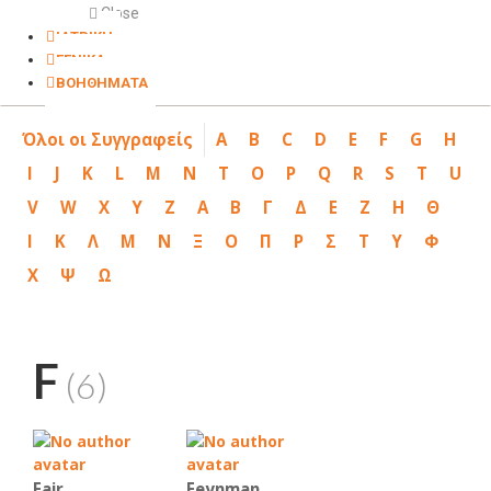
Close
ΙΑΤΡΙΚΗ
ΓΕΝΙΚΑ
ΒΟΗΘΗΜΑΤΑ
Όλοι οι Συγγραφείς
A
B
C
D
E
F
G
H
I
J
K
L
M
N
T
O
P
Q
R
S
T
U
V
W
X
Y
Z
Α
Β
Γ
Δ
Ε
Ζ
Η
Θ
Ι
Κ
Λ
Μ
Ν
Ξ
Ο
Π
Ρ
Σ
Τ
Υ
Φ
Χ
Ψ
Ω
F
(6)
Fair
Feynman