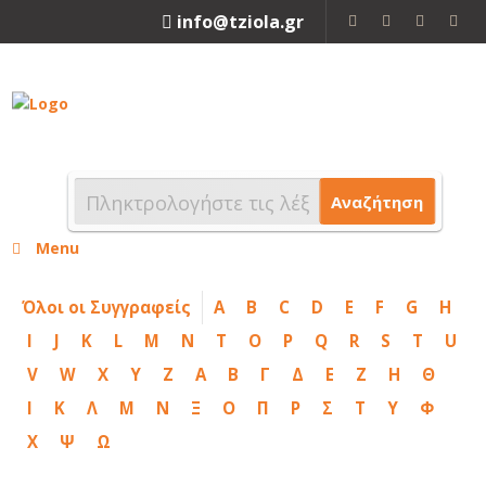
info@tziola.gr
2310 213912
Αναζήτηση
Menu
Όλοι οι Συγγραφείς
A
B
C
D
E
F
G
H
I
J
K
L
M
N
T
O
P
Q
R
S
T
U
V
W
X
Y
Z
Α
Β
Γ
Δ
Ε
Ζ
Η
Θ
Ι
Κ
Λ
Μ
Ν
Ξ
Ο
Π
Ρ
Σ
Τ
Υ
Φ
Χ
Ψ
Ω