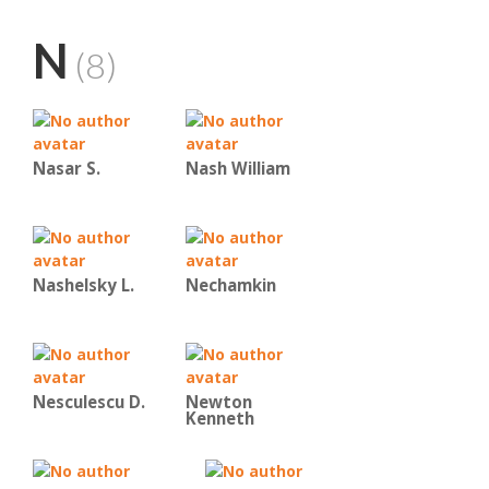
N
(8)
Nasar S.
Nash William
Nashelsky L.
Nechamkin
Nesculescu D.
Newton
Kenneth