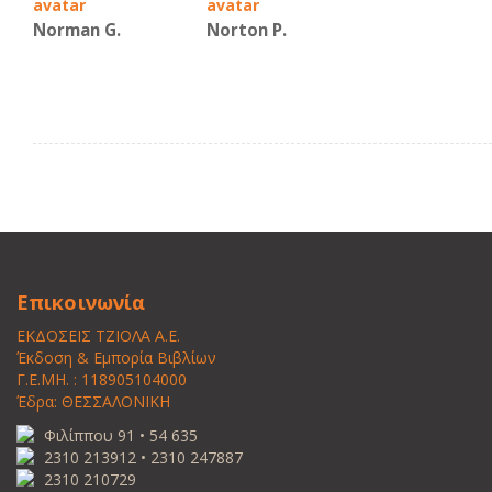
Norman G.
Norton P.
Επικοινωνία
ΕΚΔΟΣΕΙΣ ΤΖΙΟΛΑ Α.Ε.
Έκδοση & Εμπορία Βιβλίων
Γ.Ε.ΜΗ. : 118905104000
Έδρα: ΘΕΣΣΑΛΟΝΙΚΗ
Φιλίππου 91 • 54 635
2310 213912 • 2310 247887
2310 210729