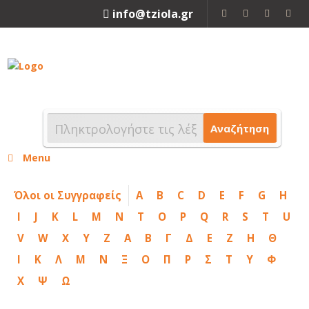
info@tziola.gr
2310 213912
Αναζήτηση
Menu
Όλοι οι Συγγραφείς
A
B
C
D
E
F
G
H
I
J
K
L
M
N
T
O
P
Q
R
S
T
U
V
W
X
Y
Z
Α
Β
Γ
Δ
Ε
Ζ
Η
Θ
Ι
Κ
Λ
Μ
Ν
Ξ
Ο
Π
Ρ
Σ
Τ
Υ
Φ
Χ
Ψ
Ω