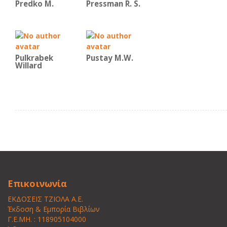
Predko Μ.
Pressman R. S.
Pulkrabek
Pustay M.W.
Willard
Επικοινωνία
ΕΚΔΟΣΕΙΣ ΤΖΙΟΛΑ Α.Ε.
Έκδοση & Εμπορία Βιβλίων
Γ.Ε.ΜΗ. : 118905104000