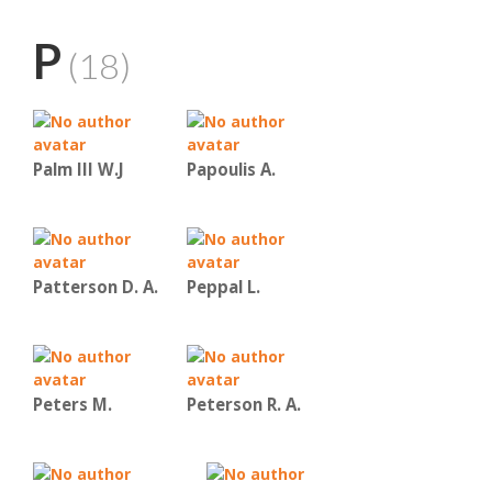
P
(18)
Palm III W.J
Papoulis A.
Patterson D. A.
Peppal L.
Peters M.
Peterson R. A.