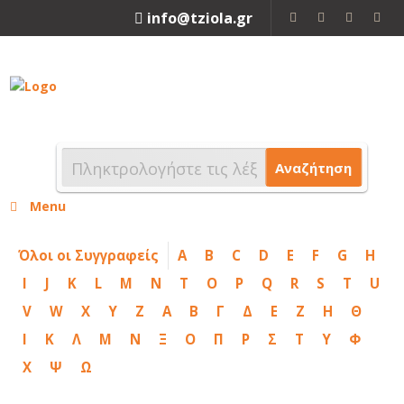
info@tziola.gr
2310 213912
Αναζήτηση
Menu
Όλοι οι Συγγραφείς
A
B
C
D
E
F
G
H
I
J
K
L
M
N
T
O
P
Q
R
S
T
U
V
W
X
Y
Z
Α
Β
Γ
Δ
Ε
Ζ
Η
Θ
Ι
Κ
Λ
Μ
Ν
Ξ
Ο
Π
Ρ
Σ
Τ
Υ
Φ
Χ
Ψ
Ω