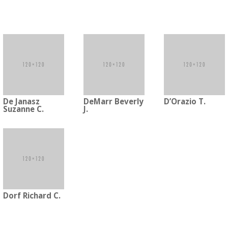
De Janasz
DeMarr Beverly
D’Orazio T.
Suzanne C.
J.
Dorf Richard C.