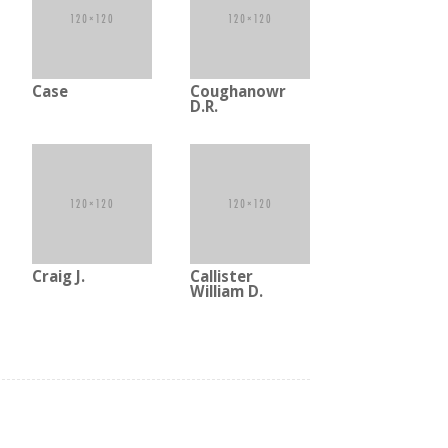
Case
Coughanowr
D.R.
Craig J.
Callister
William D.