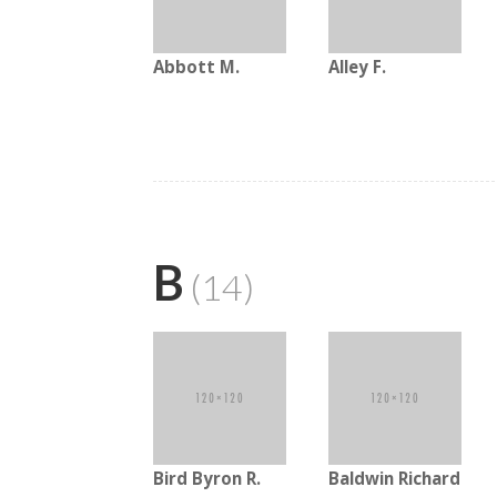
Abbott M.
Alley F.
B
(14)
Bird Byron R.
Baldwin Richard