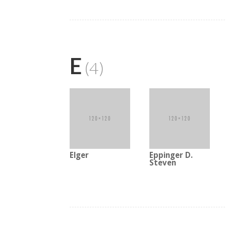
E
(4)
Elger
Eppinger D.
Steven