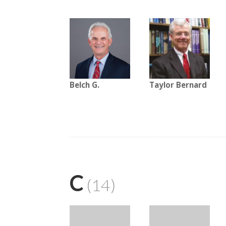
Belch G.
Taylor Bernard
C
(14)