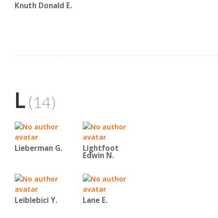
Knuth Donald E.
L
(14)
Lieberman G.
Lightfoot
Edwin N.
Leiblebici Y.
Lane E.