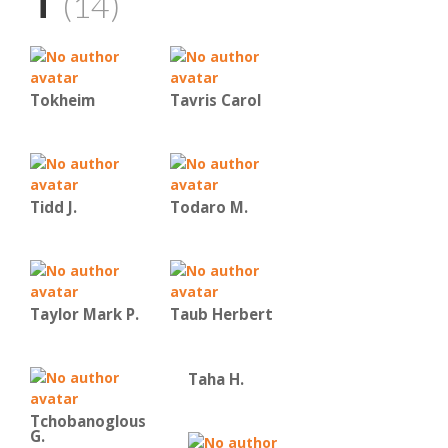
T
(14)
Tokheim
Tavris Carol
Tidd J.
Todaro M.
Taylor Mark P.
Taub Herbert
Taha H.
Tchobanoglous
G.