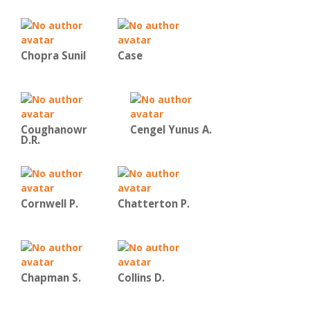
Chopra Sunil
Case
Coughanowr
Cengel Yunus A.
D.R.
Cornwell P.
Chatterton P.
Chapman S.
Collins D.