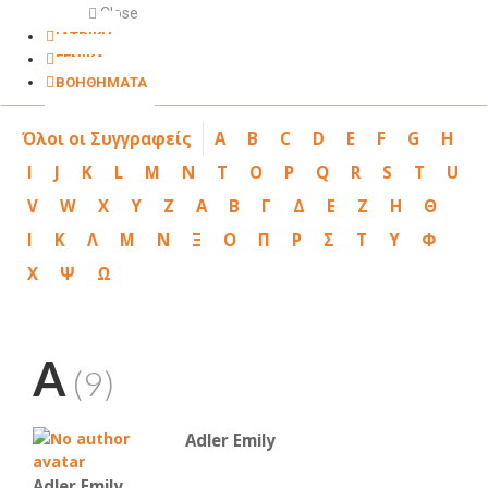
Close
ΙΑΤΡΙΚΗ
ΓΕΝΙΚΑ
ΒΟΗΘΗΜΑΤΑ
Όλοι οι Συγγραφείς
A
B
C
D
E
F
G
H
I
J
K
L
M
N
T
O
P
Q
R
S
T
U
V
W
X
Y
Z
Α
Β
Γ
Δ
Ε
Ζ
Η
Θ
Ι
Κ
Λ
Μ
Ν
Ξ
Ο
Π
Ρ
Σ
Τ
Υ
Φ
Χ
Ψ
Ω
A
(9)
Adler Emily
Adler Emily