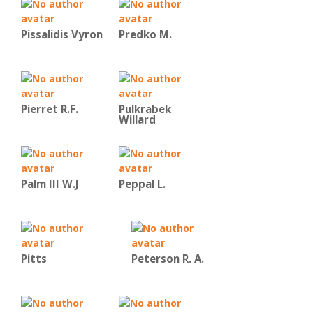
Pissalidis Vyron
Predko Μ.
Pierret R.F.
Pulkrabek
Willard
Palm III W.J
Peppal L.
Pitts
Peterson R. A.