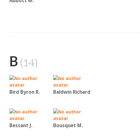
Abbott M.
B
(14)
Bird Byron R.
Baldwin Richard
Bessant J.
Bousquet M.