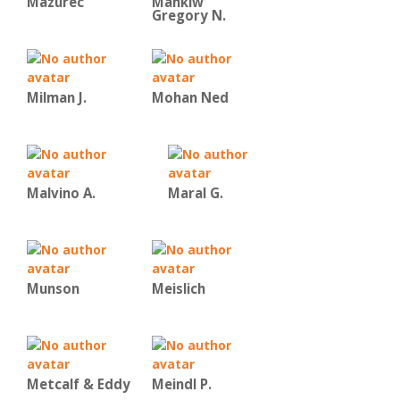
Mazurec
Mankiw
Gregory N.
Milman J.
Mohan Ned
Malvino Α.
Maral G.
Munson
Meislich
Metcalf & Eddy
Meindl P.