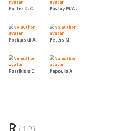
Porter D. C.
Pustay M.W.
Pozharskii A.
Peters M.
Pozrikidis C.
Papoulis A.
R
(12)