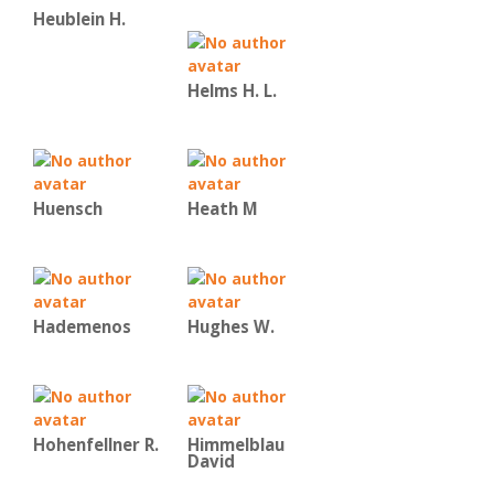
Heublein H.
Helms H. L.
Huensch
Heath M
Hademenos
Hughes W.
Hohenfellner R.
Himmelblau
David