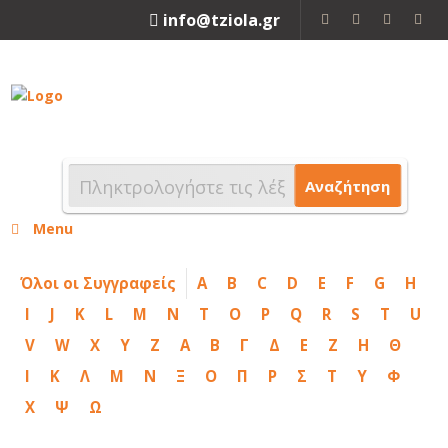
info@tziola.gr
2310 213912
Αναζήτηση
Menu
Όλοι οι Συγγραφείς
A
B
C
D
E
F
G
H
I
J
K
L
M
N
T
O
P
Q
R
S
T
U
V
W
X
Y
Z
Α
Β
Γ
Δ
Ε
Ζ
Η
Θ
Ι
Κ
Λ
Μ
Ν
Ξ
Ο
Π
Ρ
Σ
Τ
Υ
Φ
Χ
Ψ
Ω