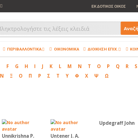
ΕΚΔΟΤΙΚΟΣ ΟΙΚΟΣ
Αναζ
ΠΕΡΙΒΑΛΛΟΝΤΙΚΑ
ΟΙΚΟΝΟΜΙΚΑ
ΔΙΟΙΚΗΣΗ ΕΠΙΧ.
ΚΟΙ
E
F
G
H
I
J
K
L
M
N
T
O
P
Q
R
S
Ν
Ξ
Ο
Π
Ρ
Σ
Τ
Υ
Φ
Χ
Ψ
Ω
Updegraff John
Unnikrishna P.
Untener J. A.