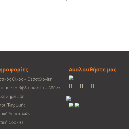
ηροφορίες
Ακολουθήστε μας
οτικός Οίκος – Θεσσαλονίκη
στημονικό Βιβλιοπωλείο – Αθήνα
ική Σημείωση
ποι Πληρωμής
ιτική Αποστολών
τική Cookies