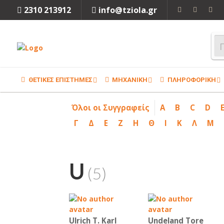
2310 213912
info@tziola.gr
ΘΕΤΙΚΕΣ ΕΠΙΣΤΗΜΕΣ
ΜΗΧΑΝΙΚΗ
ΠΛΗΡΟΦΟΡΙΚΗ
Όλοι οι Συγγραφείς
A
B
C
D
Γ
Δ
Ε
Ζ
Η
Θ
Ι
Κ
Λ
Μ
U
(5)
Ulrich T. Karl
Undeland Tore