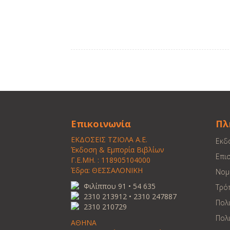
Επικοινωνία
Πλ
ΕΚΔΟΣΕΙΣ ΤΖΙΟΛΑ Α.Ε.
Εκδ
Έκδοση & Εμπορία Βιβλίων
Επι
Γ.Ε.ΜΗ. : 118905104000
Έδρα: ΘΕΣΣΑΛΟΝΙΚΗ
Νομ
Φιλίππου 91 • 54 635
Τρό
2310 213912 • 2310 247887
Πολ
2310 210729
Πολι
ΑΘΗΝΑ