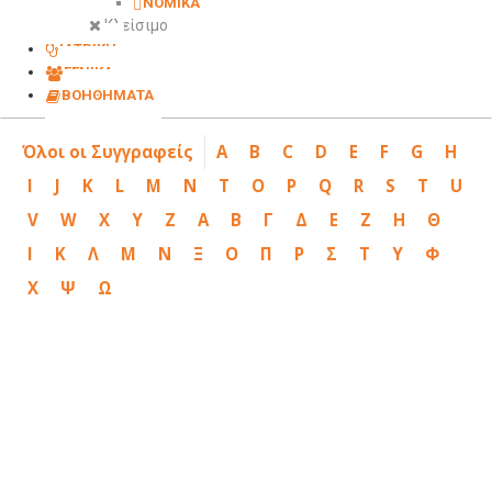
ΝΟΜΙΚΑ
Κλείσιμο
ΙΑΤΡΙΚΗ
ΓΕΝΙΚΑ
ΒΟΗΘΗΜΑΤΑ
Όλοι οι Συγγραφείς
A
B
C
D
E
F
G
H
I
J
K
L
M
N
T
O
P
Q
R
S
T
U
V
W
X
Y
Z
Α
Β
Γ
Δ
Ε
Ζ
Η
Θ
Ι
Κ
Λ
Μ
Ν
Ξ
Ο
Π
Ρ
Σ
Τ
Υ
Φ
Χ
Ψ
Ω