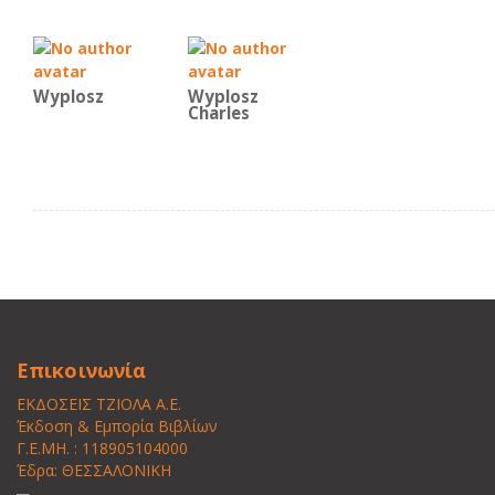
Wyplosz
Wyplosz
Charles
Επικοινωνία
ΕΚΔΟΣΕΙΣ ΤΖΙΟΛΑ Α.Ε.
Έκδοση & Εμπορία Βιβλίων
Γ.Ε.ΜΗ. : 118905104000
Έδρα: ΘΕΣΣΑΛΟΝΙΚΗ