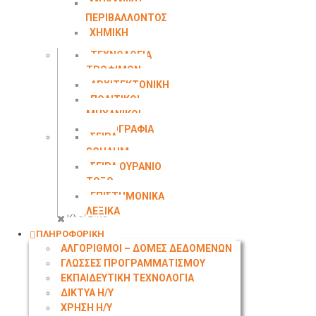
ΜΗΧΑΝΙΚΗ
ΠΕΡΙΒΑΛΛΟΝΤΟΣ
ΧΗΜΙΚΗ
ΜΗΧΑΝΙΚΗ
ΤΕΧΝΟΛΟΓΙΑ
ΤΡΟΦΙΜΩΝ
ΑΡΧΙΤΕΚΤΟΝΙΚΗ
ΠΟΛΙΤΙΚΟΙ
ΜΗΧΑΝΙΚΟΙ
ΤΟΠΟΓΡΑΦΙΑ
ΣΕΙΡΑ
SCHAUM
ΣΕΙΡΑ ΟΥΡΑΝΙΟ
ΤΟΞΟ
ΕΠΙΣΤΗΜΟΝΙΚΑ
ΛΕΞΙΚΑ
Κλείσιμο
ΠΛΗΡΟΦΟΡΙΚΗ
ΑΛΓΟΡΙΘΜΟΙ – ΔΟΜΕΣ ΔΕΔΟΜΕΝΩΝ
ΓΛΩΣΣΕΣ ΠΡΟΓΡΑΜΜΑΤΙΣΜΟΥ
ΕΚΠΑΙΔΕΥΤΙΚΗ ΤΕΧΝΟΛΟΓΙΑ
ΔΙΚΤΥΑ Η/Υ
ΧΡΗΣΗ Η/Υ