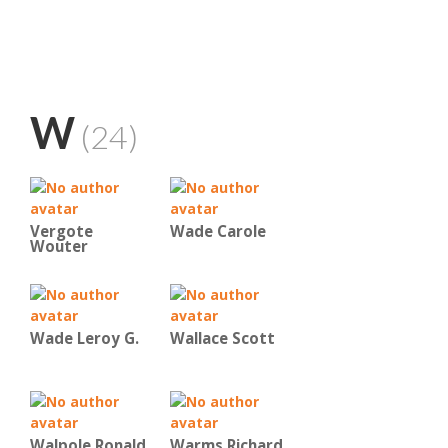
W
(24)
Vergote
Wade Carole
Wouter
Wade Leroy G.
Wallace Scott
Walpole Ronald
Warms Richard