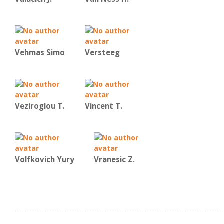
Vehmas Simo
Versteeg
Veziroglou T.
Vincent Τ.
Volfkovich Yury
Vranesic Ζ.