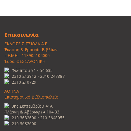
Επικοινωνία
ΕΚΔΟΣΕΙΣ ΤΖΙΟΛΑ Α.Ε.
Έκδοση & Εμπορία Βιβλίων
Γ.Ε.ΜΗ. : 118905104000
Έδρα: ΘΕΣΣΑΛΟΝΙΚΗ
Φιλίππου 91 • 54 635
2310 213912 • 2310 247887
2310 210729
ΑΘΗΝΑ
Επιστημονικό Βιβλιοπωλείο
3ης Σεπτεμβρίου 41Α
(Μάρνη & Αβέρωφ) ● 104 33
210 3632600 • 210 3648055
210 3632600