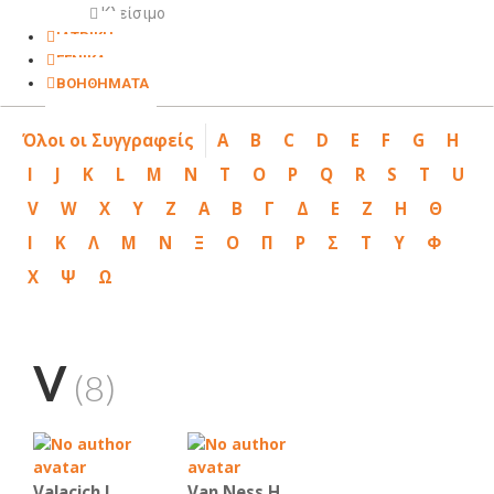
Κλείσιμο
ΙΑΤΡΙΚΗ
ΓΕΝΙΚΑ
ΒΟΗΘΗΜΑΤΑ
Όλοι οι Συγγραφείς
A
B
C
D
E
F
G
H
I
J
K
L
M
N
T
O
P
Q
R
S
T
U
V
W
X
Y
Z
Α
Β
Γ
Δ
Ε
Ζ
Η
Θ
Ι
Κ
Λ
Μ
Ν
Ξ
Ο
Π
Ρ
Σ
Τ
Υ
Φ
Χ
Ψ
Ω
V
(8)
Valacich J.
Van Ness H.