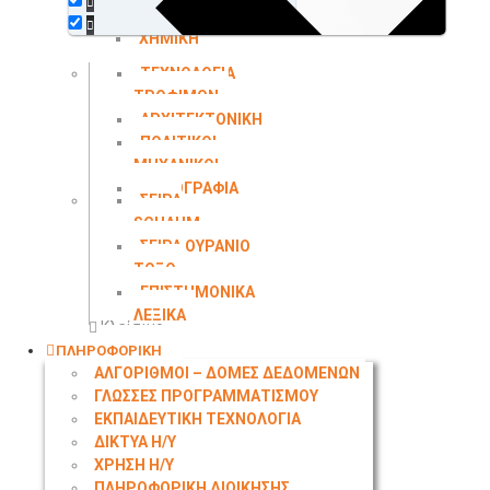
ΠΕΡΙΒΑΛΛΟΝΤΟΣ
ΧΗΜΙΚΗ
ΜΗΧΑΝΙΚΗ
ΤΕΧΝΟΛΟΓΙΑ
ΤΡΟΦΙΜΩΝ
ΑΡΧΙΤΕΚΤΟΝΙΚΗ
ΠΟΛΙΤΙΚΟΙ
ΜΗΧΑΝΙΚΟΙ
ΤΟΠΟΓΡΑΦΙΑ
ΣΕΙΡΑ
SCHAUM
ΣΕΙΡΑ ΟΥΡΑΝΙΟ
ΤΟΞΟ
ΕΠΙΣΤΗΜΟΝΙΚΑ
ΛΕΞΙΚΑ
Κλείσιμο
ΠΛΗΡΟΦΟΡΙΚΗ
ΑΛΓΟΡΙΘΜΟΙ – ΔΟΜΕΣ ΔΕΔΟΜΕΝΩΝ
ΓΛΩΣΣΕΣ ΠΡΟΓΡΑΜΜΑΤΙΣΜΟΥ
ΕΚΠΑΙΔΕΥΤΙΚΗ ΤΕΧΝΟΛΟΓΙΑ
ΔΙΚΤΥΑ Η/Υ
ΧΡΗΣΗ Η/Υ
ΠΛΗΡΟΦΟΡΙΚΗ ΔΙΟΙΚΗΣΗΣ