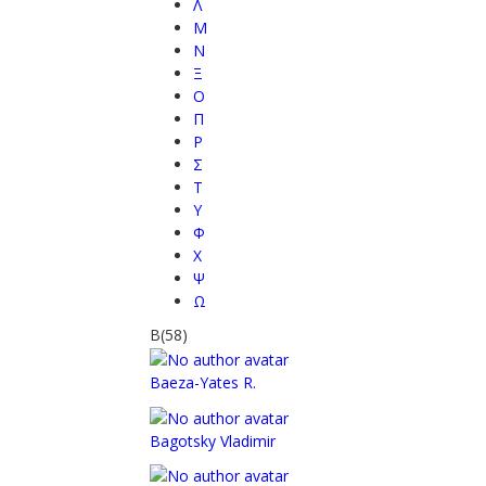
Λ
Μ
Ν
Ξ
Ο
Π
Ρ
Σ
Τ
Υ
Φ
Χ
Ψ
Ω
B
(58)
Baeza-Yates R.
Bagotsky Vladimir