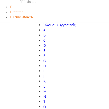
Κλείσιμο
ΙΑΤΡΙΚΗ
ΓΕΝΙΚΑ
ΒΟΗΘΗΜΑΤΑ
Όλοι οι Συγγραφείς
A
B
C
D
E
F
G
H
I
J
K
L
M
N
T
O