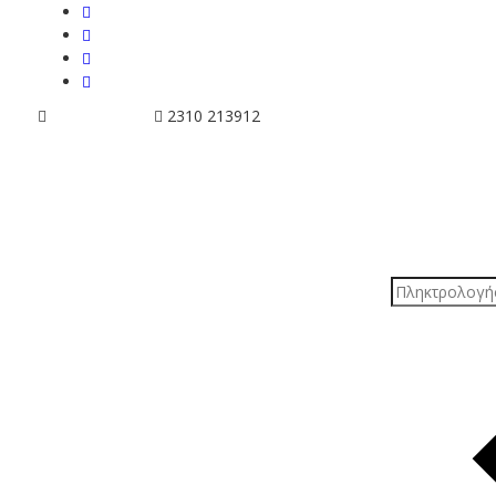
info@tziola.gr
2310 213912