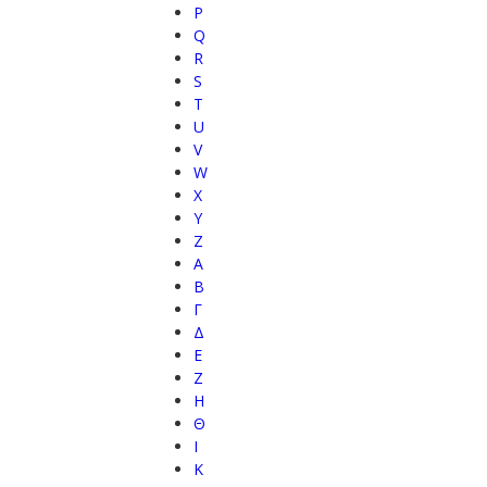
P
Q
R
S
T
U
V
W
X
Y
Z
Α
Β
Γ
Δ
Ε
Ζ
Η
Θ
Ι
Κ