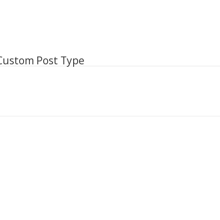
nt
ents
pt
 Custom Post Type