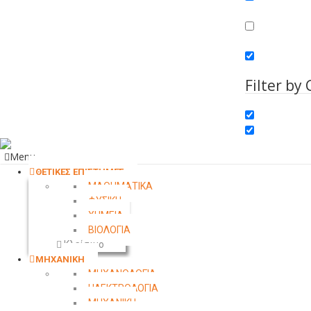
Search in conte
Search in comm
Search in excer
Filter by
Menu
ΘΕΤΙΚΕΣ ΕΠΙΣΤΗΜΕΣ
ΜΑΘΗΜΑΤΙΚΑ
ΦΥΣΙΚΗ
ΧΗΜΕΙΑ
ΒΙΟΛΟΓΙΑ
Κλείσιμο
ΜΗΧΑΝΙΚΗ
ΜΗΧΑΝΟΛΟΓΙΑ
ΗΛΕΚΤΡΟΛΟΓΙΑ
ΜΗΧΑΝΙΚΗ