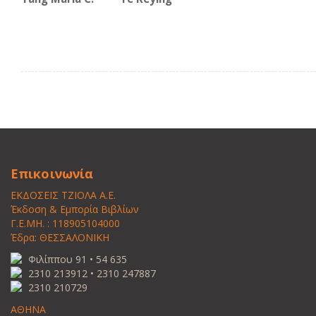
Επικοινωνία
ΕΚΔΟΣΕΙΣ ΤΖΙΟΛΑ Α.Ε.
Έκδοση & Εμπορία Βιβλίων
Γ.Ε.ΜΗ. : 118905104000
Έδρα: ΘΕΣΣΑΛΟΝΙΚΗ
Φιλίππου 91 • 54 635
2310 213912 • 2310 247887
2310 210729
ΑΘΗΝΑ