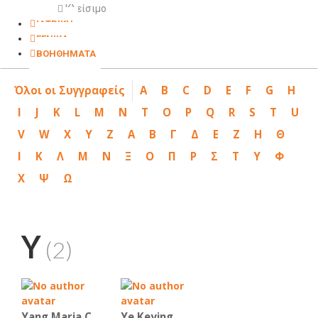
Κλείσιμο
ΙΑΤΡΙΚΗ
ΓΕΝΙΚΑ
ΒΟΗΘΗΜΑΤΑ
Όλοι οι Συγγραφείς
A
B
C
D
E
F
G
H
I
J
K
L
M
N
T
O
P
Q
R
S
T
U
V
W
X
Y
Z
Α
Β
Γ
Δ
Ε
Ζ
Η
Θ
Ι
Κ
Λ
Μ
Ν
Ξ
Ο
Π
Ρ
Σ
Τ
Υ
Φ
Χ
Ψ
Ω
Y
(2)
Yang Maria C.
Ye Keying