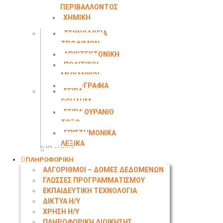
ΠΕΡΙΒΑΛΛΟΝΤΟΣ
ΧΗΜΙΚΗ
ΜΗΧΑΝΙΚΗ
ΤΕΧΝΟΛΟΓΙΑ
ΤΡΟΦΙΜΩΝ
ΑΡΧΙΤΕΚΤΟΝΙΚΗ
ΠΟΛΙΤΙΚΟΙ
ΜΗΧΑΝΙΚΟΙ
ΤΟΠΟΓΡΑΦΙΑ
ΣΕΙΡΑ
SCHAUM
ΣΕΙΡΑ ΟΥΡΑΝΙΟ
ΤΟΞΟ
ΕΠΙΣΤΗΜΟΝΙΚΑ
ΛΕΞΙΚΑ
Κλείσιμο
ΠΛΗΡΟΦΟΡΙΚΗ
ΑΛΓΟΡΙΘΜΟΙ – ΔΟΜΕΣ ΔΕΔΟΜΕΝΩΝ
ΓΛΩΣΣΕΣ ΠΡΟΓΡΑΜΜΑΤΙΣΜΟΥ
ΕΚΠΑΙΔΕΥΤΙΚΗ ΤΕΧΝΟΛΟΓΙΑ
ΔΙΚΤΥΑ Η/Υ
ΧΡΗΣΗ Η/Υ
ΠΛΗΡΟΦΟΡΙΚΗ ΔΙΟΙΚΗΣΗΣ