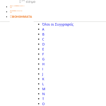
Κλείσιμο
ΙΑΤΡΙΚΗ
ΓΕΝΙΚΑ
ΒΟΗΘΗΜΑΤΑ
Όλοι οι Συγγραφείς
A
B
C
D
E
F
G
H
I
J
K
L
M
N
T
O