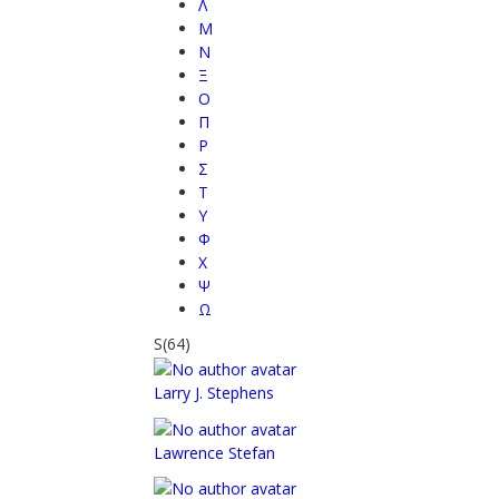
Λ
Μ
Ν
Ξ
Ο
Π
Ρ
Σ
Τ
Υ
Φ
Χ
Ψ
Ω
S
(64)
Larry J. Stephens
Lawrence Stefan