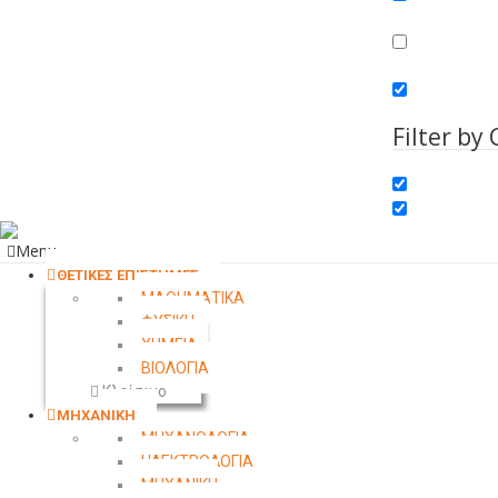
Search in conte
Search in comm
Search in excer
Filter by
Menu
ΘΕΤΙΚΕΣ ΕΠΙΣΤΗΜΕΣ
ΜΑΘΗΜΑΤΙΚΑ
ΦΥΣΙΚΗ
ΧΗΜΕΙΑ
ΒΙΟΛΟΓΙΑ
Κλείσιμο
ΜΗΧΑΝΙΚΗ
ΜΗΧΑΝΟΛΟΓΙΑ
ΗΛΕΚΤΡΟΛΟΓΙΑ
ΜΗΧΑΝΙΚΗ