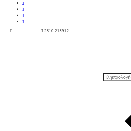
info@tziola.gr
2310 213912