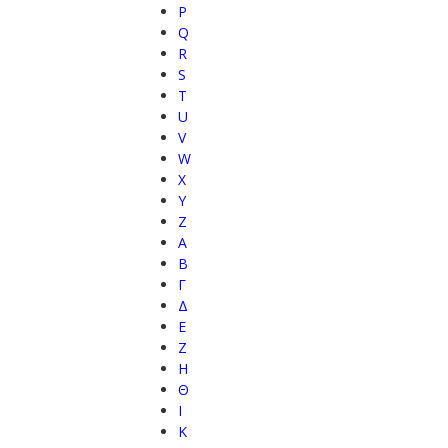
P
Q
R
S
T
U
V
W
X
Y
Z
Α
Β
Γ
Δ
Ε
Ζ
Η
Θ
Ι
Κ