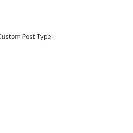
nt
ents
pt
 Custom Post Type