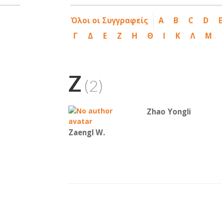
Όλοι οι Συγγραφείς
A
B
C
D
Γ
Δ
Ε
Ζ
Η
Θ
Ι
Κ
Λ
Μ
Z
(2)
Zhao Yongli
Zaengl W.