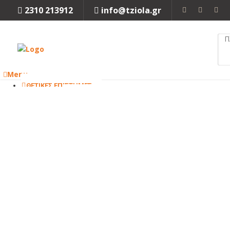
2310 213912
info@tziola.gr
Menu
ΘΕΤΙΚΕΣ ΕΠΙΣΤΗΜΕΣ
ΜΑΘΗΜΑΤΙΚΑ
ΦΥΣΙΚΗ
ΧΗΜΕΙΑ
ΒΙΟΛΟΓΙΑ
Κλείσιμο
ΜΗΧΑΝΙΚΗ
ΜΗΧΑΝΟΛΟΓΙΑ
ΗΛΕΚΤΡΟΛΟΓΙΑ
ΜΗΧΑΝΙΚΗ
ΠΕΡΙΒΑΛΛΟΝΤΟΣ
ΧΗΜΙΚΗ
ΜΗΧΑΝΙΚΗ
ΤΕΧΝΟΛΟΓΙΑ