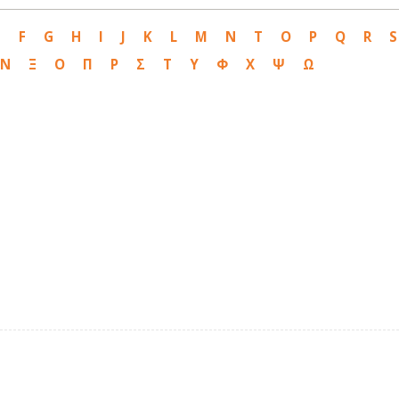
E
F
G
H
I
J
K
L
M
N
T
O
P
Q
R
S
Ν
Ξ
Ο
Π
Ρ
Σ
Τ
Υ
Φ
Χ
Ψ
Ω