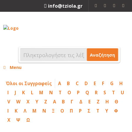
info@tziola.gr
2310 213912
Αναζήτηση
Menu
Όλοι οι Συγγραφείς
A
B
C
D
E
F
G
H
I
J
K
L
M
N
T
O
P
Q
R
S
T
U
V
W
X
Y
Z
Α
Β
Γ
Δ
Ε
Ζ
Η
Θ
Ι
Κ
Λ
Μ
Ν
Ξ
Ο
Π
Ρ
Σ
Τ
Υ
Φ
Χ
Ψ
Ω