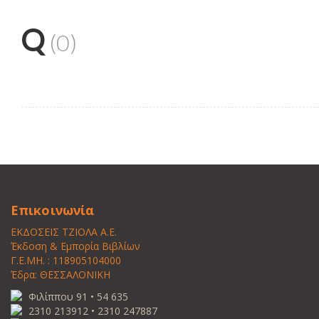
Q
(0)
Επικοινωνία
ΕΚΔΟΣΕΙΣ ΤΖΙΟΛΑ Α.Ε.
Έκδοση & Εμπορία Βιβλίων
Γ.Ε.ΜΗ. : 118905104000
Έδρα: ΘΕΣΣΑΛΟΝΙΚΗ
Φιλίππου 91 • 54 635
2310 213912 • 2310 247887