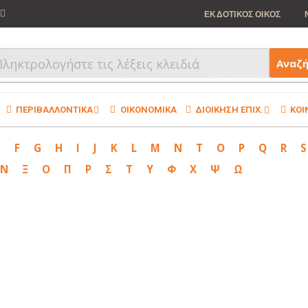
ΕΚΔΟΤΙΚΟΣ ΟΙΚΟΣ
Αναζ
ΠΕΡΙΒΑΛΛΟΝΤΙΚΑ
ΟΙΚΟΝΟΜΙΚΑ
ΔΙΟΙΚΗΣΗ ΕΠΙΧ.
ΚΟΙ
E
F
G
H
I
J
K
L
M
N
T
O
P
Q
R
S
Ν
Ξ
Ο
Π
Ρ
Σ
Τ
Υ
Φ
Χ
Ψ
Ω