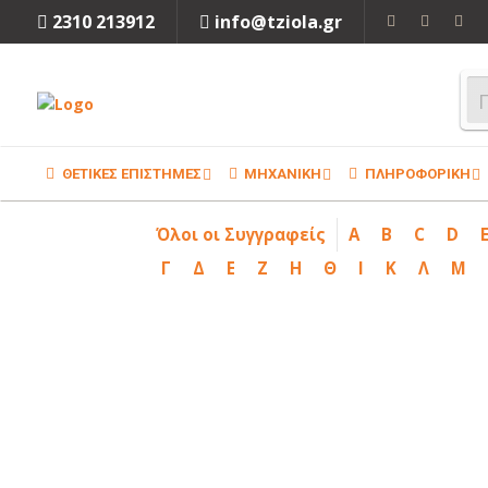
2310 213912
info@tziola.gr
ΘΕΤΙΚΕΣ ΕΠΙΣΤΗΜΕΣ
ΜΗΧΑΝΙΚΗ
ΠΛΗΡΟΦΟΡΙΚΗ
Όλοι οι Συγγραφείς
A
B
C
D
Γ
Δ
Ε
Ζ
Η
Θ
Ι
Κ
Λ
Μ