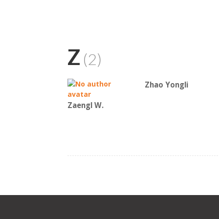
Z
(2)
Zhao Yongli
Zaengl W.