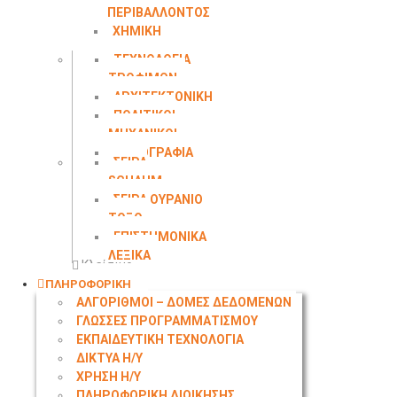
ΠΕΡΙΒΑΛΛΟΝΤΟΣ
ΧΗΜΙΚΗ
ΜΗΧΑΝΙΚΗ
ΤΕΧΝΟΛΟΓΙΑ
ΤΡΟΦΙΜΩΝ
ΑΡΧΙΤΕΚΤΟΝΙΚΗ
ΠΟΛΙΤΙΚΟΙ
ΜΗΧΑΝΙΚΟΙ
ΤΟΠΟΓΡΑΦΙΑ
ΣΕΙΡΑ
SCHAUM
ΣΕΙΡΑ ΟΥΡΑΝΙΟ
ΤΟΞΟ
ΕΠΙΣΤΗΜΟΝΙΚΑ
ΛΕΞΙΚΑ
Κλείσιμο
ΠΛΗΡΟΦΟΡΙΚΗ
ΑΛΓΟΡΙΘΜΟΙ – ΔΟΜΕΣ ΔΕΔΟΜΕΝΩΝ
ΓΛΩΣΣΕΣ ΠΡΟΓΡΑΜΜΑΤΙΣΜΟΥ
ΕΚΠΑΙΔΕΥΤΙΚΗ ΤΕΧΝΟΛΟΓΙΑ
ΔΙΚΤΥΑ Η/Υ
ΧΡΗΣΗ Η/Υ
ΠΛΗΡΟΦΟΡΙΚΗ ΔΙΟΙΚΗΣΗΣ