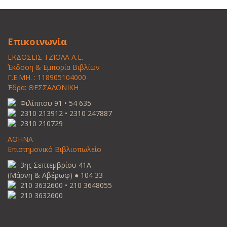
Επικοινωνία
ΕΚΔΟΣΕΙΣ ΤΖΙΟΛΑ Α.Ε.
Έκδοση & Εμπορία Βιβλίων
Γ.Ε.ΜΗ. : 118905104000
Έδρα: ΘΕΣΣΑΛΟΝΙΚΗ
Φιλίππου 91 • 54 635
2310 213912 • 2310 247887
2310 210729
ΑΘΗΝΑ
Επιστημονικό Βιβλιοπωλείο
3ης Σεπτεμβρίου 41Α
(Μάρνη & Αβέρωφ) ● 104 33
210 3632600 • 210 3648055
210 3632600