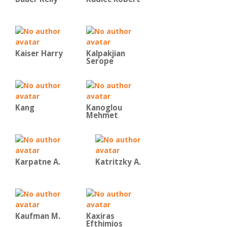
Kaiser Harry
Kalpakjian
Serope
Kang
Kanoglou
Mehmet
Karpatne A.
Katritzky A.
Kaufman Μ.
Kaxiras
Efthimios