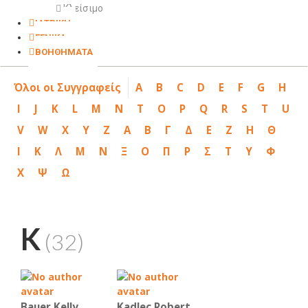
Κλείσιμο
ΙΑΤΡΙΚΗ
ΓΕΝΙΚΑ
ΒΟΗΘΗΜΑΤΑ
Όλοι οι Συγγραφείς
A
B
C
D
E
F
G
H
I
J
K
L
M
N
T
O
P
Q
R
S
T
U
V
W
X
Y
Z
Α
Β
Γ
Δ
Ε
Ζ
Η
Θ
Ι
Κ
Λ
Μ
Ν
Ξ
Ο
Π
Ρ
Σ
Τ
Υ
Φ
Χ
Ψ
Ω
K
(32)
Bauer Kelly
Kadlec Robert