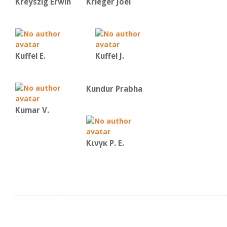
Kreyszig Erwin
Krieger Joel
Kuffel E.
Kuffel J.
Kundur Prabha
Kumar V.
Κινγκ Ρ. Ε.