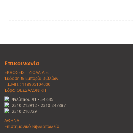
Επικοινωνία
ΕΚΔΟΣΕΙΣ ΤΖΙΟΛΑ Α.Ε.
Έκδοση & Εμπορία Βιβλίων
Γ.Ε.ΜΗ. : 118905104000
Έδρα: ΘΕΣΣΑΛΟΝΙΚΗ
Φιλίππου 91 • 54 635
2310 213912 • 2310 247887
2310 210729
ΑΘΗΝΑ
Επιστημονικό Βιβλιοπωλείο