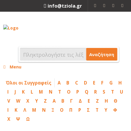
info@tziola.gr
2310 213912
Αναζήτηση
Menu
Όλοι οι Συγγραφείς
A
B
C
D
E
F
G
H
I
J
K
L
M
N
T
O
P
Q
R
S
T
U
V
W
X
Y
Z
Α
Β
Γ
Δ
Ε
Ζ
Η
Θ
Ι
Κ
Λ
Μ
Ν
Ξ
Ο
Π
Ρ
Σ
Τ
Υ
Φ
Χ
Ψ
Ω