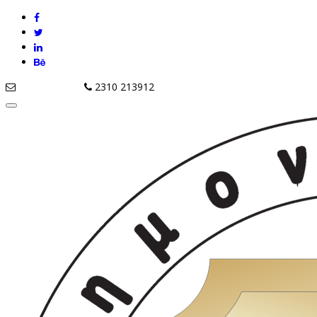
info@tziola.gr
2310 213912