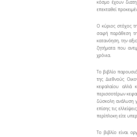
κόσμο έχουν διατη
επεκταθεί προκειμέ
Ο κύριος στόχος τη
σαφή παράθεση της
κατανόηση, την αξι
ζητήματα που αντι
χρόνια.
Το βιβλίο παρουσιά
της Διεθνούς Οικο
κεφαλαίου αλλά κ
περισσοτέρων κεφαλ
δύσκολη ανάλυση γε
επίσης τις ελλείψε
περίπλοκη είτε υπε
Το βιβλίο είναι ο