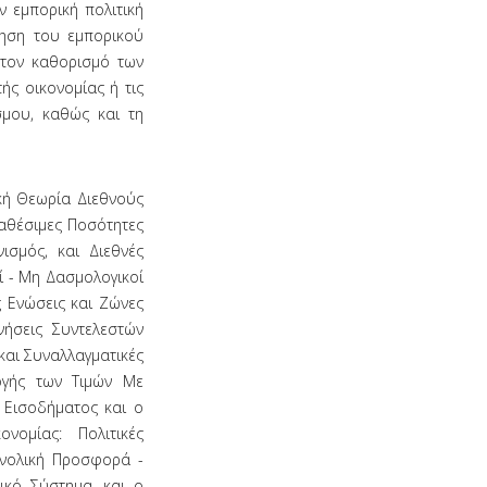
ν εμπορική πολιτική
ρηση του εμπορικού
 τον καθορισμό των
ής οικονομίας ή τις
σμου, καθώς και τη
κή Θεωρία Διεθνούς
αθέσιμες Ποσότητες
ισμός, και Διεθνές
ί - Μη Δασμολογικοί
 Ενώσεις και Ζώνες
νήσεις Συντελεστών
και Συναλλαγματικές
ογής των Τιμών Με
 Εισοδήματος και ο
ομίας: Πολιτικές
υνολική Προσφορά -
ικό Σύστημα, και ο