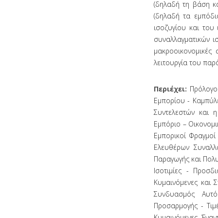
(δηλαδή τη βάση κα
(δηλαδή τα εμπόδι
ισοζυγίου και του
συναλλαγματικών ισ
μακροοικονομικές 
λειτουργία του παρ
Περιέχει:
Πρόλογο
Εμπορίου - Καμπύλ
Συντελεστών και η
Εμπόριο – Οικονομι
Εμπορικοί Φραγμοί
Ελευθέρων Συναλλα
Παραγωγής και Πολυ
Ισοτιμίες - Προσ
Κυμαινόμενες και 
Συνδυασμός Αυτό
Προσαρμογής - Τιμ
Κυμαινόμενες Έναν