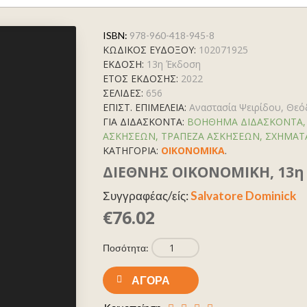
ISBN:
978-960-418-945-8
ΚΩΔΙΚΟΣ ΕΥΔΟΞΟΥ:
102071925
ΕΚΔΟΣΗ:
13η Έκδοση
ΕΤΟΣ ΕΚΔΟΣΗΣ:
2022
ΣΕΛΙΔΕΣ:
656
ΕΠΙΣΤ. ΕΠΙΜΕΛΕΙΑ:
Αναστασία Ψειρίδου, Θεό
ΓΙΑ ΔΙΔΑΣΚΟΝΤΑ:
ΒΟΗΘΗΜΑ ΔΙΔΑΣΚΟΝΤΑ, Δ
ΑΣΚΗΣΕΩΝ, ΤΡΑΠΕΖΑ ΑΣΚΗΣΕΩΝ, ΣΧΗΜΑΤ
ΚΑΤΗΓΟΡΊΑ:
ΟΙΚΟΝΟΜΙΚΑ
.
ΔΙΕΘΝΗΣ ΟΙΚΟΝΟΜΙΚΗ, 13η
Συγγραφέας/είς:
Salvatore Dominick
€76.02
Ποσότητα:
ΑΓΟΡΆ