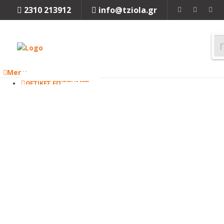
2310 213912
info@tziola.gr
Menu
ΘΕΤΙΚΕΣ ΕΠΙΣΤΗΜΕΣ
ΜΑΘΗΜΑΤΙΚΑ
ΦΥΣΙΚΗ
ΧΗΜΕΙΑ
ΒΙΟΛΟΓΙΑ
Κλείσιμο
ΜΗΧΑΝΙΚΗ
ΜΗΧΑΝΟΛΟΓΙΑ
ΗΛΕΚΤΡΟΛΟΓΙΑ
ΜΗΧΑΝΙΚΗ
ΠΕΡΙΒΑΛΛΟΝΤΟΣ
ΧΗΜΙΚΗ
ΜΗΧΑΝΙΚΗ
ΤΕΧΝΟΛΟΓΙΑ