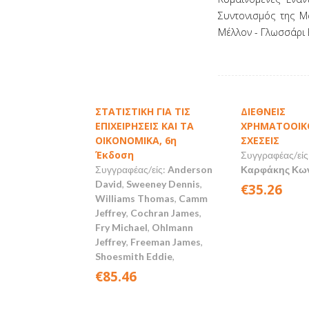
Συντονισμός της Μ
Μέλλον - Γλωσσάρι 
ΣΤΑΤΙΣΤΙΚΗ ΓΙΑ ΤΙΣ
ΔΙΕΘΝΕΙΣ
ΕΠΙΧΕΙΡΗΣΕΙΣ ΚΑΙ ΤΑ
ΧΡΗΜΑΤΟΟΙΚ
ΟΙΚΟΝΟΜΙΚΑ, 6η
ΣΧΕΣΕΙΣ
Έκδοση
Συγγραφέας/είς
Συγγραφέας/είς:
Anderson
Καρφάκης Κων
David
,
Sweeney Dennis
,
€35.26
Williams Thomas
,
Camm
Jeffrey
,
Cochran James
,
Fry Michael
,
Ohlmann
Jeffrey
,
Freeman James
,
Shoesmith Eddie
,
€85.46