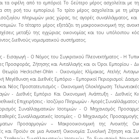
ι τα οφέλη από το εμπόριο). Το δεύτερο μέρος ασχολείται με τη
α στη ροή του εμπορίου). Το τρίτο μέρος ασχολείται με τη μέτ
 ισοζυγίου πληρωμών μιας χώρας, τις αγορές συναλλάγματος, και
οτιμιών. Το τέταρτο μέρος εξετάζει τη μακροοικονομική της ανοικτ
σχέσεις μεταξύ της εγχώριας οικονομίας και του υπόλοιπου κό
όντος διεθνούς νομισματικού συστήματος.
ς - Εισαγωγή - Ο Νόμος του Συγκριτικού Πλεονεκτήματος - Η Τυπι
ες Προσφοράς, Ζήτησης και Ανταλλαγής και οι Όροι Εμπορίου - Δι
 Θεωρία Heckscher-Ohlin - Οικονομίες Κλίμακας, Ατελής Ανταγων
κή Μεγέθυνση και Διεθνές Εμπόριο - Εμπορικοί Περιορισμοί: Δασμο
 και Νέος Προστατευτισμός - Οικονομική Ολοκλήρωση: Τελωνειακές
γών - Διεθνές Εμπόριο Και Οικονομική Ανάπτυξη - Διεθνείς Κι
εθνικές Επιχειρήσεις - Ισοζύγιο Πληρωμών - Αγορές Συναλλάγματος 
διορισμός Συναλλαγματικών Ισοτιμιών - Ο Μηχανισμός Προσαρμ
Σταθερές Συναλλαγματικές Ισοτιμίες - Ο Μηχανισμός Προσαρμογής
ματων Προσαρμογών – Μακροοικονομική της Ανοικτής Οικον
ές και Προϊόν σε μια Ανοικτή Οικονομία: Συνολική Ζήτηση και Σ
τι Σταθερών Συναλλαγματικών Ισοτιμιών, Το Ευρωπαϊκό Νομισματ