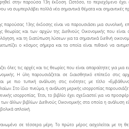
ρηθεί στην παρούσα 13η έκδοση. Ωστόσο, το περιεχόμενο έχει ε
νου να συμπεριλάβει πολλά νέα σημαντικά θέματα και σημαντικές πρ
ς παρούσας 13ης έκδοσης είναι να παρουσιάσει μια συνολική, επ
 θεωρίας και των αρχών της Διεθνούς Οικονομικής που είναι α
ολόγηση, και τη διατύπωση λύσεων για τα σημαντικά διεθνή οικονο
μετωπίζει ο κόσμος σήμερα και τα οποία είναι πιθανό να αντιμε
ζει όλες τις αρχές και τις θεωρίες που είναι απαραίτητες για μια 
νομικής. Η ύλη παρουσιάζεται σε διαισθητικό επίπεδο στις αρχ
αι με πιο τυπική ανάλυση στις ενότητες με τίτλο «Εμβάθυν
αίων. Στο ίδιο πνεύμα, η ανάλυση μερικής ισορροπίας παρουσιάζετ
νικής ισορροπίας. Έτσι, το βιβλίο έχει σχεδιαστεί για να προσφέρε
ις των άλλων βιβλίων Διεθνούς Οικονομικής στα οποία η ανάλυση εί
ρβολικά απλοϊκή.
ργανωμένο σε τέσσερα μέρη. Το πρώτο μέρος ασχολείται με τη θ