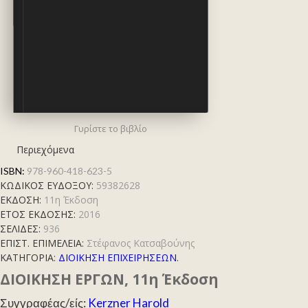
Kerzner Harold
Γυρίστε το βιβλίο
Περιεχόμενα
ISBN:
978-960-418-623-5
ΚΩΔΙΚΟΣ ΕΥΔΟΞΟΥ:
59382628
ΕΚΔΟΣΗ:
11η Έκδοση
ΕΤΟΣ ΕΚΔΟΣΗΣ:
2016
ΣΕΛΙΔΕΣ:
936
ΕΠΙΣΤ. ΕΠΙΜΕΛΕΙΑ:
Στέφανος Κατσαβούνης
ΚΑΤΗΓΟΡΊΑ:
ΔΙΟΙΚΗΣΗ ΕΠΙΧΕΙΡΗΣΕΩΝ
.
ΔΙΟΙΚΗΣΗ ΕΡΓΩΝ, 11η Έκδοση
Συγγραφέας/είς:
Kerzner Harold