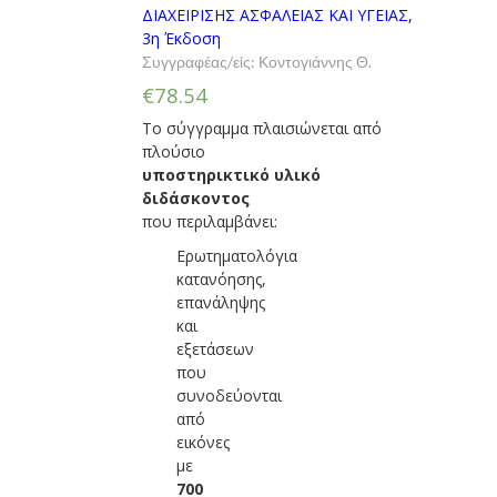
ΔΙΑΧΕΙΡΙΣΗΣ ΑΣΦΑΛΕΙΑΣ ΚΑΙ ΥΓΕΙΑΣ,
3η Έκδοση
Συγγραφέας/είς:
Κοντογιάννης Θ.
€78.54
Το σύγγραμμα πλαισιώνεται από
πλούσιο
υποστηρικτικό υλικό
διδάσκοντος
που περιλαμβάνει:
Ερωτηματολόγια
κατανόησης,
επανάληψης
και
εξετάσεων
που
συνοδεύονται
από
εικόνες
με
700