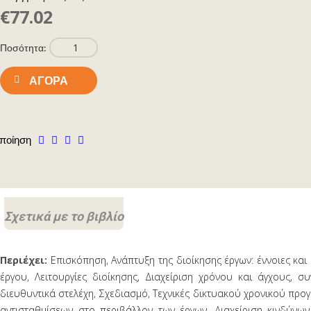
€77.02
Ποσότητα:
ΑΓΟΡΆ
ποίηση
Σχετικά με το βιβλίο
Περιέχει:
Επισκόπηση, Ανάπτυξη της διοίκησης έργων: έννοιες κα
έργου, Λειτουργίες διοίκησης, Διαχείριση χρόνου και άγχους, 
διευθυντικά στελέχη, Σχεδιασμό, Τεχνικές δικτυακού χρονικού προ
αντισταθμίσεων στο περιβάλλον των έργων, Διαχείριση κινδύνων