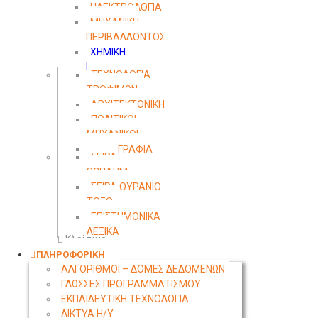
ΗΛΕΚΤΡΟΛΟΓΙΑ
ΜΗΧΑΝΙΚΗ
ΠΕΡΙΒΑΛΛΟΝΤΟΣ
ΧΗΜΙΚΗ
ΜΗΧΑΝΙΚΗ
ΤΕΧΝΟΛΟΓΙΑ
ΤΡΟΦΙΜΩΝ
ΑΡΧΙΤΕΚΤΟΝΙΚΗ
ΠΟΛΙΤΙΚΟΙ
ΜΗΧΑΝΙΚΟΙ
ΤΟΠΟΓΡΑΦΙΑ
ΣΕΙΡΑ
SCHAUM
ΣΕΙΡΑ ΟΥΡΑΝΙΟ
ΤΟΞΟ
ΕΠΙΣΤΗΜΟΝΙΚΑ
ΛΕΞΙΚΑ
Κλείσιμο
ΠΛΗΡΟΦΟΡΙΚΗ
ΑΛΓΟΡΙΘΜΟΙ – ΔΟΜΕΣ ΔΕΔΟΜΕΝΩΝ
ΓΛΩΣΣΕΣ ΠΡΟΓΡΑΜΜΑΤΙΣΜΟΥ
ΕΚΠΑΙΔΕΥΤΙΚΗ ΤΕΧΝΟΛΟΓΙΑ
ΔΙΚΤΥΑ Η/Υ