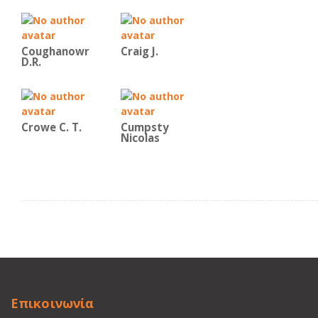
Coughanowr
Craig J.
D.R.
Crowe C. T.
Cumpsty
Nicolas
Επικοινωνία