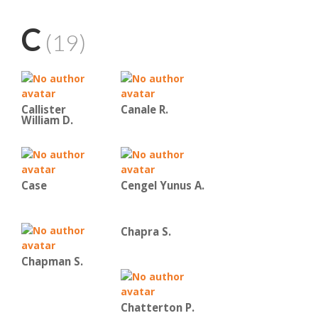
C
(19)
Callister
Canale R.
William D.
Case
Cengel Yunus A.
Chapra S.
Chapman S.
Chatterton P.