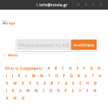
info@tziola.gr
2310 213912
Αναζήτηση
Menu
Όλοι οι Συγγραφείς
A
B
C
D
E
F
G
H
I
J
K
L
M
N
T
O
P
Q
R
S
T
U
V
W
X
Y
Z
Α
Β
Γ
Δ
Ε
Ζ
Η
Θ
Ι
Κ
Λ
Μ
Ν
Ξ
Ο
Π
Ρ
Σ
Τ
Υ
Φ
Χ
Ψ
Ω