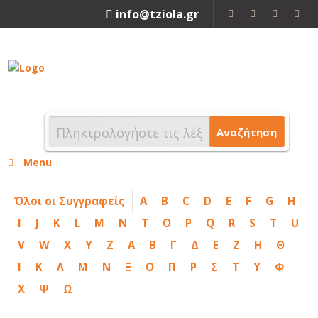
info@tziola.gr
2310 213912
Αναζήτηση
Menu
Όλοι οι Συγγραφείς
A
B
C
D
E
F
G
H
I
J
K
L
M
N
T
O
P
Q
R
S
T
U
V
W
X
Y
Z
Α
Β
Γ
Δ
Ε
Ζ
Η
Θ
Ι
Κ
Λ
Μ
Ν
Ξ
Ο
Π
Ρ
Σ
Τ
Υ
Φ
Χ
Ψ
Ω