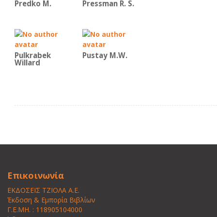
Predko Μ.
Pressman R. S.
Pulkrabek
Pustay M.W.
Willard
Επικοινωνία
ΕΚΔΟΣΕΙΣ ΤΖΙΟΛΑ Α.Ε.
Έκδοση & Εμπορία Βιβλίων
Γ.Ε.ΜΗ. : 118905104000