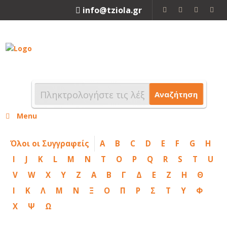
info@tziola.gr
2310 213912
Αναζήτηση
Menu
Όλοι οι Συγγραφείς
A
B
C
D
E
F
G
H
I
J
K
L
M
N
T
O
P
Q
R
S
T
U
V
W
X
Y
Z
Α
Β
Γ
Δ
Ε
Ζ
Η
Θ
Ι
Κ
Λ
Μ
Ν
Ξ
Ο
Π
Ρ
Σ
Τ
Υ
Φ
Χ
Ψ
Ω