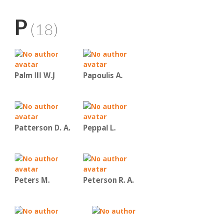
P
(18)
Palm III W.J
Papoulis A.
Patterson D. A.
Peppal L.
Peters M.
Peterson R. A.