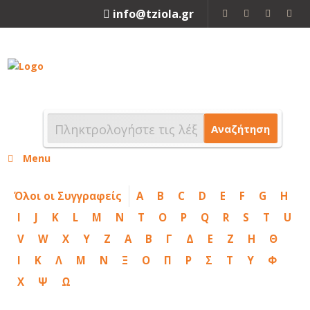
info@tziola.gr
2310 213912
Αναζήτηση
Menu
Όλοι οι Συγγραφείς
A
B
C
D
E
F
G
H
I
J
K
L
M
N
T
O
P
Q
R
S
T
U
V
W
X
Y
Z
Α
Β
Γ
Δ
Ε
Ζ
Η
Θ
Ι
Κ
Λ
Μ
Ν
Ξ
Ο
Π
Ρ
Σ
Τ
Υ
Φ
Χ
Ψ
Ω