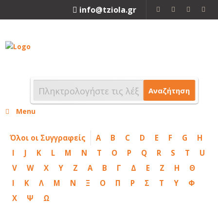
info@tziola.gr
2310 213912
Αναζήτηση
Menu
Όλοι οι Συγγραφείς
A
B
C
D
E
F
G
H
I
J
K
L
M
N
T
O
P
Q
R
S
T
U
V
W
X
Y
Z
Α
Β
Γ
Δ
Ε
Ζ
Η
Θ
Ι
Κ
Λ
Μ
Ν
Ξ
Ο
Π
Ρ
Σ
Τ
Υ
Φ
Χ
Ψ
Ω