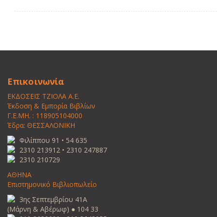
Επικοινωνία
ΕΚΔΟΣΕΙΣ ΤΖΙΟΛΑ Α.Ε.
Έκδοση & Εμπορία Βιβλίων
Γ.Ε.ΜΗ. : 118905104000
Έδρα: ΘΕΣΣΑΛΟΝΙΚΗ
Φιλίππου 91 • 54 635
2310 213912 • 2310 247887
2310 210729
ΑΘΗΝΑ
Επιστημονικό Βιβλιοπωλείο
3ης Σεπτεμβρίου 41Α
(Μάρνη & Αβέρωφ) ● 104 33