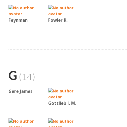
Feynman
Fowler R.
G
(14)
Gere James
Gottlieb I. M.