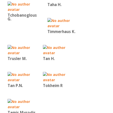
Taha H.
Tchobanoglous
G.
Timmerhaus K.
Trusler M.
Tan H.
Tan P.N.
Tokheim R
Tamis Myrodis