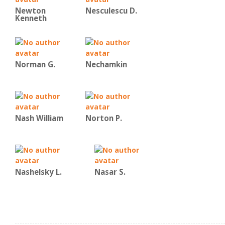
Newton
Nesculescu D.
Kenneth
Norman G.
Nechamkin
Nash William
Norton P.
Nashelsky L.
Nasar S.