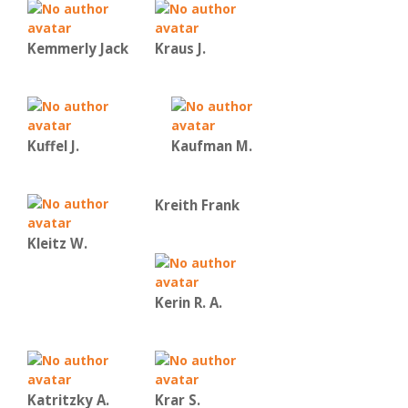
Kemmerly Jack
Kraus J.
Kuffel J.
Kaufman Μ.
Kreith Frank
Kleitz W.
Kerin R. A.
Katritzky A.
Krar S.