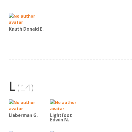
Knuth Donald E.
L
(14)
Lieberman G.
Lightfoot
Edwin N.