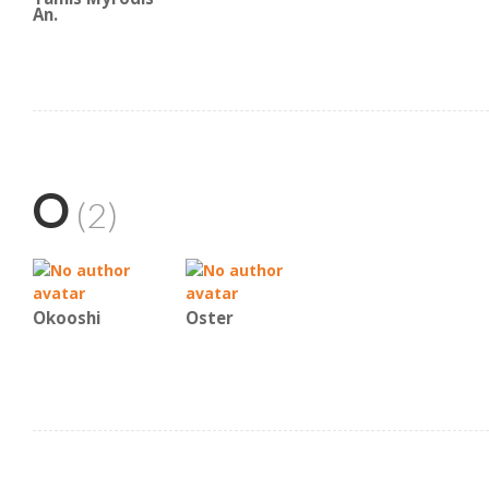
An.
O
(2)
Okooshi
Oster