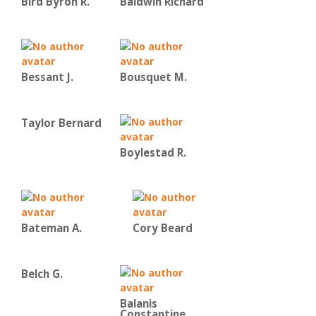
Bird Byron R.
Baldwin Richard
Bessant J.
Bousquet M.
Taylor Bernard
Boylestad R.
Bateman Α.
Cory Beard
Belch G.
Balanis
Constantine