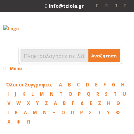
info@tziola.gr
2310 213912
Αναζήτηση
Menu
Όλοι οι Συγγραφείς
A
B
C
D
E
F
G
H
I
J
K
L
M
N
T
O
P
Q
R
S
T
U
V
W
X
Y
Z
Α
Β
Γ
Δ
Ε
Ζ
Η
Θ
Ι
Κ
Λ
Μ
Ν
Ξ
Ο
Π
Ρ
Σ
Τ
Υ
Φ
Χ
Ψ
Ω