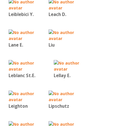
Leiblebici Y.
Leach D.
Lane E.
Liu
Leblanc St.E.
Lellay E.
Leighton
Lipschutz