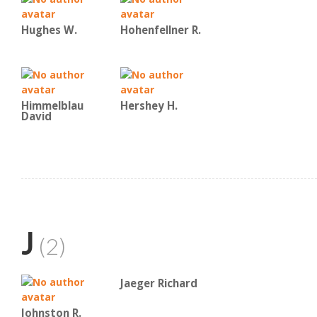
Hughes W.
Hohenfellner R.
Himmelblau
Hershey H.
David
J
(2)
Jaeger Richard
Johnston R.