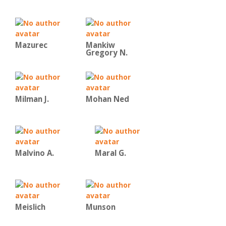
Mazurec
Mankiw
Gregory N.
Milman J.
Mohan Ned
Malvino Α.
Maral G.
Meislich
Munson