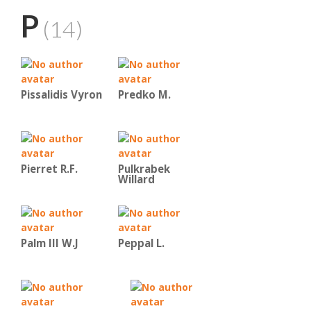
P
(14)
Pissalidis Vyron
Predko Μ.
Pierret R.F.
Pulkrabek
Willard
Palm III W.J
Peppal L.