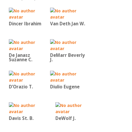
Dincer Ibrahim
Van Deth Jan W.
De Janasz
DeMarr Beverly
Suzanne C.
J.
D’Orazio T.
Diulio Eugene
Davis St. B.
DeWolf J.