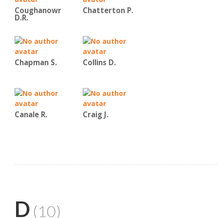
Coughanowr
Chatterton P.
D.R.
Chapman S.
Collins D.
Canale R.
Craig J.
D
(10)