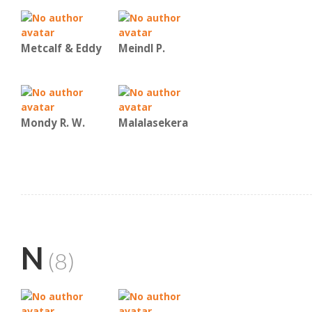
Metcalf & Eddy
Meindl P.
Mondy R. W.
Malalasekera
N
(8)