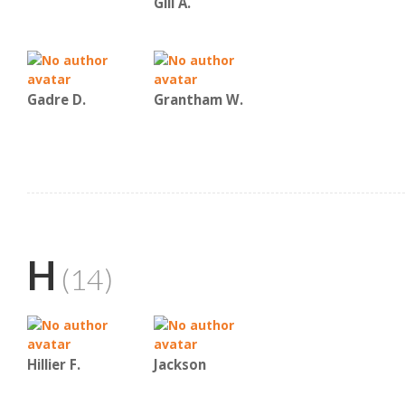
Gill A.
Gadre D.
Grantham W.
H
(14)
Hillier F.
Jackson