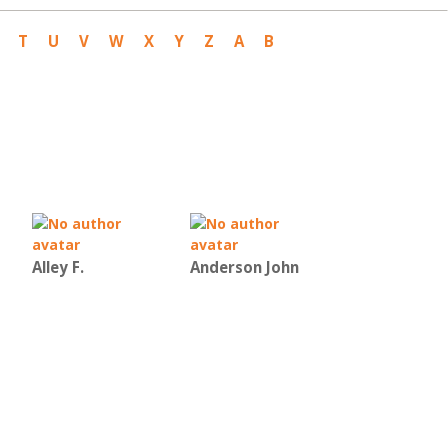
T
U
V
W
X
Y
Z
Α
Β
Alley F.
Anderson John