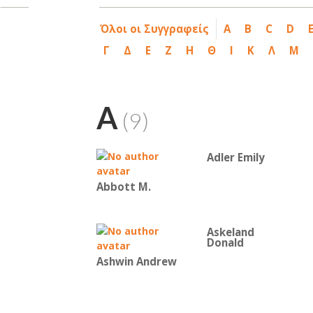
Όλοι οι Συγγραφείς
A
B
C
D
Γ
Δ
Ε
Ζ
Η
Θ
Ι
Κ
Λ
Μ
A
(9)
Adler Emily
Abbott M.
Askeland
Donald
Ashwin Andrew