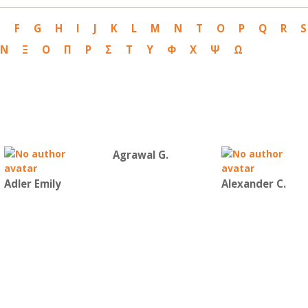
E
F
G
H
I
J
K
L
M
N
T
O
P
Q
R
S
Ν
Ξ
Ο
Π
Ρ
Σ
Τ
Υ
Φ
Χ
Ψ
Ω
Agrawal G.
Adler Emily
Alexander C.