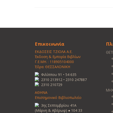
Επικοινωνία
Πλ
ΕΚΔΟΣΕΙΣ ΤΖΙΟΛΑ Α.Ε.
ΘΕΤ
Έκδοση & Εμπορία Βιβλίων
Γ.Ε.ΜΗ. : 118905104000
Έδρα: ΘΕΣΣΑΛΟΝΙΚΗ
Φιλίππου 91 • 54 635
2310 213912 • 2310 247887
2310 210729
ΜΗΧ
ΑΘΗΝΑ
Επιστημονικό Βιβλιοπωλείο
3ης Σεπτεμβρίου 41Α
(Μάρνη & Αβέρωφ) ● 104 33