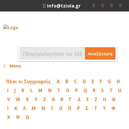
info@tziola.gr
2310 213912
Αναζήτηση
Menu
Όλοι οι Συγγραφείς
A
B
C
D
E
F
G
H
I
J
K
L
M
N
T
O
P
Q
R
S
T
U
V
W
X
Y
Z
Α
Β
Γ
Δ
Ε
Ζ
Η
Θ
Ι
Κ
Λ
Μ
Ν
Ξ
Ο
Π
Ρ
Σ
Τ
Υ
Φ
Χ
Ψ
Ω