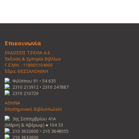
Επικοινωνία
ΕΚΔΟΣΕΙΣ ΤΖΙΟΛΑ Α.Ε.
Έκδοση & Εμπορία Βιβλίων
Γ.Ε.ΜΗ. : 118905104000
Έδρα: ΘΕΣΣΑΛΟΝΙΚΗ
Φιλίππου 91 • 54 635
2310 213912 • 2310 247887
2310 210729
ΑΘΗΝΑ
Επιστημονικό Βιβλιοπωλείο
3ης Σεπτεμβρίου 41Α
(Μάρνη & Αβέρωφ) ● 104 33
210 3632600 • 210 3648055
210 3632600