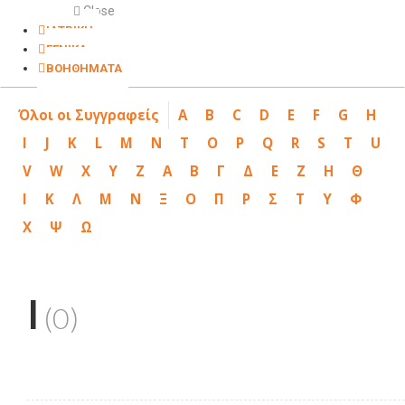
Close
ΙΑΤΡΙΚΗ
ΓΕΝΙΚΑ
ΒΟΗΘΗΜΑΤΑ
Όλοι οι Συγγραφείς
A
B
C
D
E
F
G
H
I
J
K
L
M
N
T
O
P
Q
R
S
T
U
V
W
X
Y
Z
Α
Β
Γ
Δ
Ε
Ζ
Η
Θ
Ι
Κ
Λ
Μ
Ν
Ξ
Ο
Π
Ρ
Σ
Τ
Υ
Φ
Χ
Ψ
Ω
I
(0)