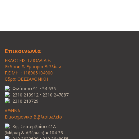
Επικοινωνία
ΕΚΔΟΣΕΙΣ ΤΖΙΟΛΑ Α.Ε.
Έκδοση & Εμπορία Βιβλίων
Γ.Ε.ΜΗ. : 118905104000
Έδρα: ΘΕΣΣΑΛΟΝΙΚΗ
Φιλίππου 91 • 54 635
2310 213912 • 2310 247887
2310 210729
ΑΘΗΝΑ
Επιστημονικό Βιβλιοπωλείο
3ης Σεπτεμβρίου 41Α
(Μάρνη & Αβέρωφ) ● 104 33
210 3632600 • 210 3648055