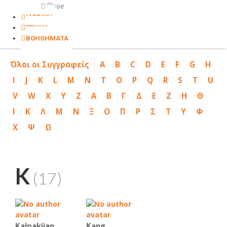
Close
ΙΑΤΡΙΚΗ
ΓΕΝΙΚΑ
ΒΟΗΘΗΜΑΤΑ
Όλοι οι Συγγραφείς
A
B
C
D
E
F
G
H
I
J
K
L
M
N
T
O
P
Q
R
S
T
U
V
W
X
Y
Z
Α
Β
Γ
Δ
Ε
Ζ
Η
Θ
Ι
Κ
Λ
Μ
Ν
Ξ
Ο
Π
Ρ
Σ
Τ
Υ
Φ
Χ
Ψ
Ω
K
(17)
Kalpakjian
Kang