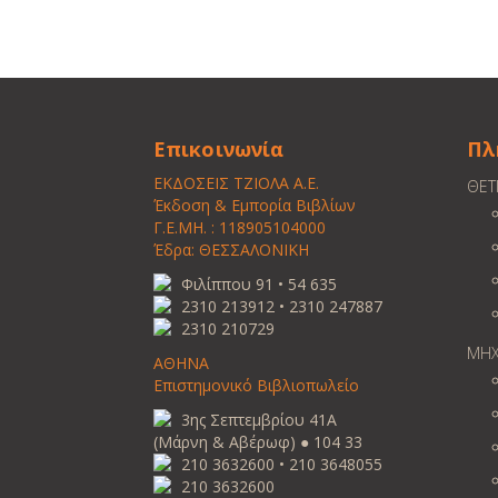
Επικοινωνία
Πλ
ΕΚΔΟΣΕΙΣ ΤΖΙΟΛΑ Α.Ε.
ΘΕΤ
Έκδοση & Εμπορία Βιβλίων
Γ.Ε.ΜΗ. : 118905104000
Έδρα: ΘΕΣΣΑΛΟΝΙΚΗ
Φιλίππου 91 • 54 635
2310 213912 • 2310 247887
2310 210729
ΜΗΧ
ΑΘΗΝΑ
Επιστημονικό Βιβλιοπωλείο
3ης Σεπτεμβρίου 41Α
(Μάρνη & Αβέρωφ) ● 104 33
210 3632600 • 210 3648055
210 3632600