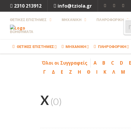
2310 213912
info@tziola.gr
ΘΕΤΙΚΕΣ ΕΠΙΣΤΗΜΕΣ
ΜΗΧΑΝΙΚΗ
ΠΛΗΡΟΦΟΡΙΚΗ
ΒΟΗΘΗΜΑΤΑ
ΘΕΤΙΚΕΣ ΕΠΙΣΤΗΜΕΣ
ΜΗΧΑΝΙΚΗ
ΠΛΗΡΟΦΟΡΙΚΗ
Όλοι οι Συγγραφείς
A
B
C
D
Γ
Δ
Ε
Ζ
Η
Θ
Ι
Κ
Λ
Μ
X
(0)