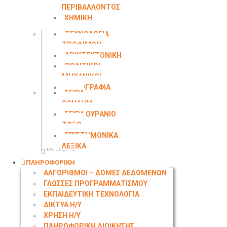
ΠΕΡΙΒΑΛΛΟΝΤΟΣ
ΧΗΜΙΚΗ
ΜΗΧΑΝΙΚΗ
ΤΕΧΝΟΛΟΓΙΑ
ΤΡΟΦΙΜΩΝ
ΑΡΧΙΤΕΚΤΟΝΙΚΗ
ΠΟΛΙΤΙΚΟΙ
ΜΗΧΑΝΙΚΟΙ
ΤΟΠΟΓΡΑΦΙΑ
ΣΕΙΡΑ
SCHAUM
ΣΕΙΡΑ ΟΥΡΑΝΙΟ
ΤΟΞΟ
ΕΠΙΣΤΗΜΟΝΙΚΑ
ΛΕΞΙΚΑ
Κλείσιμο
ΠΛΗΡΟΦΟΡΙΚΗ
ΑΛΓΟΡΙΘΜΟΙ – ΔΟΜΕΣ ΔΕΔΟΜΕΝΩΝ
ΓΛΩΣΣΕΣ ΠΡΟΓΡΑΜΜΑΤΙΣΜΟΥ
ΕΚΠΑΙΔΕΥΤΙΚΗ ΤΕΧΝΟΛΟΓΙΑ
ΔΙΚΤΥΑ Η/Υ
ΧΡΗΣΗ Η/Υ
ΠΛΗΡΟΦΟΡΙΚΗ ΔΙΟΙΚΗΣΗΣ