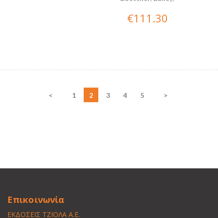
€111.30
<
1
2
3
4
5
>
Επικοινωνία
ΕΚΔΟΣΕΙΣ ΤΖΙΟΛΑ Α.Ε.