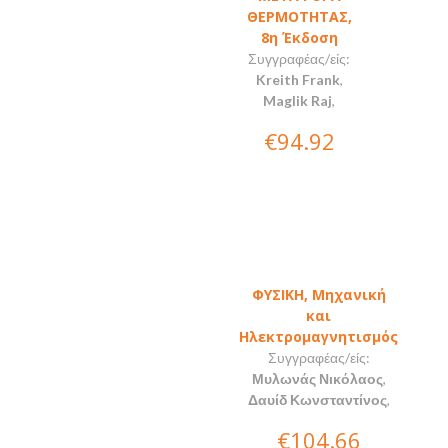
ΘΕΡΜΟΤΗΤΑΣ,
8η Έκδοση
Συγγραφέας/είς:
Kreith Frank
,
Maglik Raj
,
€94.92
ΦΥΣΙΚΗ, Μηχανική
και
Ηλεκτρομαγνητισμός
Συγγραφέας/είς:
Μυλωνάς Νικόλαος
,
Δαυίδ Κωνσταντίνος
,
€104.66