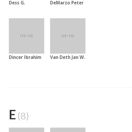
Dess G.
DeMarzo Peter
Dincer Ibrahim
Van Deth Jan W.
E
(8)