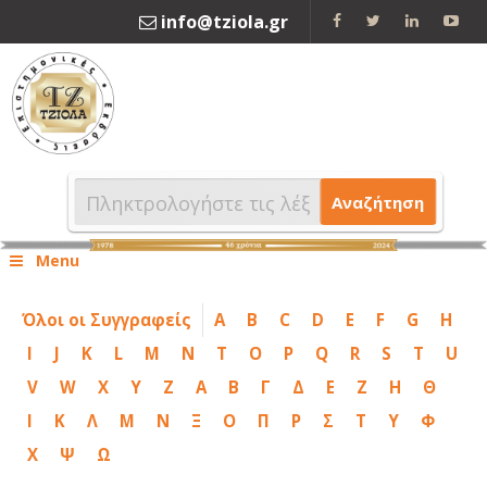
info@tziola.gr
2310 213912
Αναζήτηση
Menu
Όλοι οι Συγγραφείς
A
B
C
D
E
F
G
H
I
J
K
L
M
N
T
O
P
Q
R
S
T
U
V
W
X
Y
Z
Α
Β
Γ
Δ
Ε
Ζ
Η
Θ
Ι
Κ
Λ
Μ
Ν
Ξ
Ο
Π
Ρ
Σ
Τ
Υ
Φ
Χ
Ψ
Ω