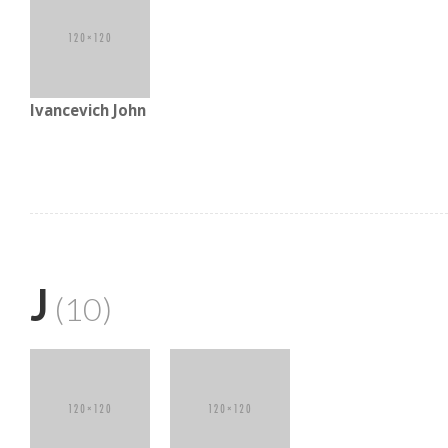
Ivancevich John
J
(10)