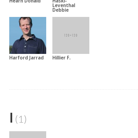
Hearn Donald
Haski-
Leventhal
Debbie
Harford Jarrad
Hillier F.
I
(1)