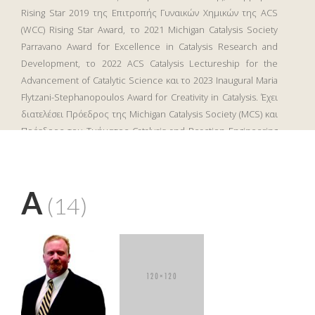
Rising Star 2019 της Επιτροπής Γυναικών Χημικών της ACS
(WCC) Rising Star Award, το 2021 Michigan Catalysis Society
Parravano Award for Excellence in Catalysis Research and
Development, το 2022 ACS Catalysis Lectureship for the
Advancement of Catalytic Science και το 2023 Inaugural Maria
Flytzani-Stephanopoulos Award for Creativity in Catalysis. Έχει
διατελέσει Πρόεδρος της Michigan Catalysis Society (MCS) και
Πρόεδρος του Τμήματος Catalysis and Reaction Engineering
(CRE) του American Institute of Chemical Engineering (AIChE).
Σήμερα είναι Πρόεδρος του Τμήματος Καταλυτικής
Επιστήμης και Τεχνολογίας (CATL) της Αμερικανικής Ένωσης
Βιβλία:Nikolla Eranda
A
Χημικών (ACS), Γενική Διευθύντρια της North American
(14)
Catalysis Society (NACS) και Εκπρόσωπος της Michigan
Catalysis Society (MCS). Επίσης, είναι συντάκτρια του
ΜHXANIKH
ΧΗΜΙΚΩΝ
περιοδικού Journal of Catalysis και μέλος της συμβουλευτικής
ΑΝΤΙΔΡΑΣΕΩΝ ΚΑΙ
επιτροπής σύνταξης πολλών περιοδικών, μεταξύ των
ΣΧΕΔΙΑΣΜΟΣ
οποίων το Journal of the American Chemical Society (JACS) και
ΑΝΤΙΔΡΑΣΤΗΡΩΝ,
7η Έκδοση
το ACS Energy Letters.