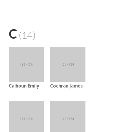
C
(14)
Calhoun Emily
Cochran James