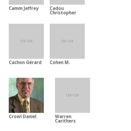
Camm Jeffrey
Cadou
Christopher
Cachon Gérard
Cohen M.
Crowl Daniel
Warren
Carithers