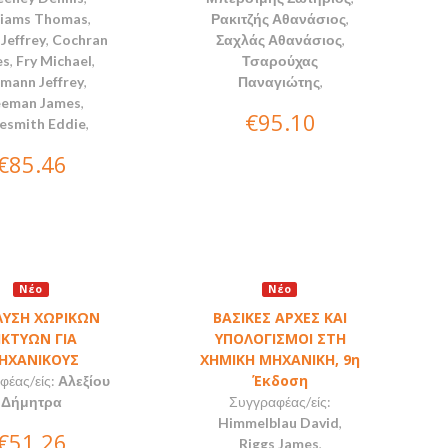
liams Thomas
,
Ρακιτζής Αθανάσιος
,
Jeffrey
,
Cochran
Σαχλάς Αθανάσιος
,
es
,
Fry Michael
,
Τσαρούχας
mann Jeffrey
,
Παναγιώτης
,
eeman James
,
€95.10
esmith Eddie
,
€85.46
Νέο
Νέο
ΥΣΗ ΧΩΡΙΚΩΝ
ΒΑΣΙΚΕΣ ΑΡΧΕΣ ΚΑΙ
ΙΚΤΥΩΝ ΓΙΑ
ΥΠΟΛΟΓΙΣΜΟΙ ΣΤΗ
ΗΧΑΝΙΚΟΥΣ
ΧΗΜΙΚΗ ΜΗΧΑΝΙΚΗ, 9η
Έκδοση
φέας/είς:
Αλεξίου
Δήμητρα
Συγγραφέας/είς:
Himmelblau David
,
€51.26
Riggs James
,