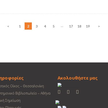
…
<
1
2
3
4
5
17
18
19
>
ηροφορίες
Ακολουθήστε μας
οτικός Οίκος – Θεσσαλονίκη
στημονικό Βιβλιοπωλείο – Αθήνα
ική Σημείωση
ποι Πληρωμής