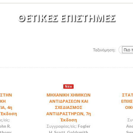
ΘΕΤΙΚΕΣ ΕΠΙΣΤΗΜΕΣ
Ταξινόμηση:
Νέο
 ΣΤΗΝ
ΜHXANIKH ΧΗΜΙΚΩΝ
ΣΤΑΤ
ΙΚΗ
ΑΝΤΙΔΡΑΣΕΩΝ ΚΑΙ
ΕΠΙΧΕ
Α, 4η
ΣΧΕΔΙΑΣΜΟΣ
ΟΙΚ
 Έκδοση
ΑΝΤΙΔΡΑΣΤΗΡΩΝ, 7η
Έκδοση
/είς:
Συ
ohn R
,
Συγγραφέας/είς:
Fogler
And
nthony
,
H. Scott
,
Goldsmith
Swe