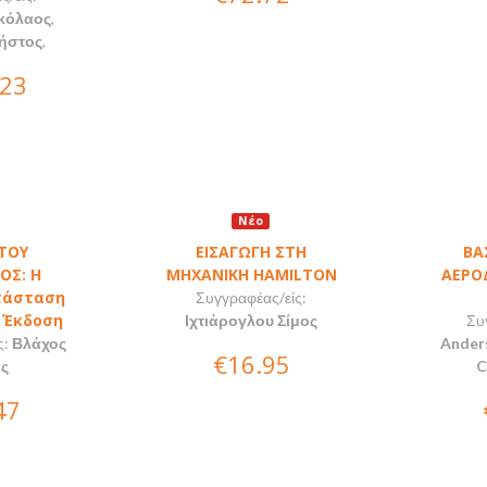
κόλαος
,
ρήστος
,
.23
Νέο
ΤΟΥ
ΕΙΣΑΓΩΓΗ ΣΤΗ
ΒΑ
ΟΣ: Η
ΜΗΧΑΝΙΚΗ HAMILTON
ΑΕΡΟ
τάσταση
Συγγραφέας/είς:
η Έκδοση
Ιχτιάρογλου Σίμος
Συ
ς:
Βλάχος
Ander
€16.95
ς
C
47