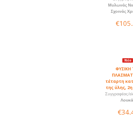
Μυλωνάς Νι
Σχοινάς Χ
€105
Νέο
ΦΥΣΙΚΗ 
ΠΛΑΣΜΑΤ
τέταρτη κα
της ύλης, 2
Συγγραφέας/εί
Λουκά
€34.