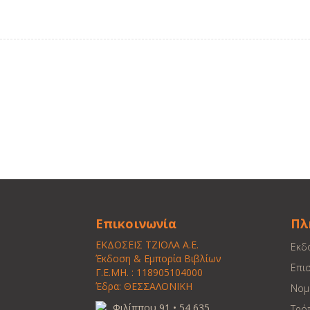
Επικοινωνία
Πλ
ΕΚΔΟΣΕΙΣ ΤΖΙΟΛΑ Α.Ε.
Εκδ
Έκδοση & Εμπορία Βιβλίων
Επι
Γ.Ε.ΜΗ. : 118905104000
Έδρα: ΘΕΣΣΑΛΟΝΙΚΗ
Νομ
Φιλίππου 91 • 54 635
Τρό