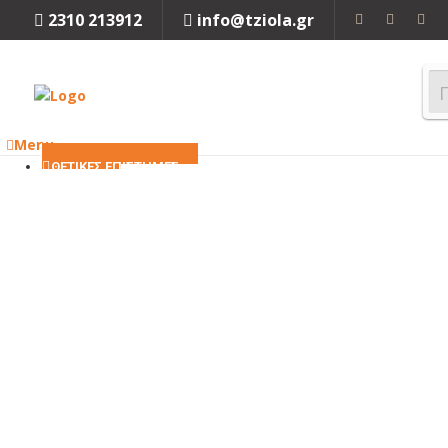
2310 213912
info@tziola.gr
Menu
ΘΕΤΙΚΕΣ ΕΠΙΣΤΗΜΕΣ
ΜΑΘΗΜΑΤΙΚΑ
ΦΥΣΙΚΗ
ΧΗΜΕΙΑ
ΒΙΟΛΟΓΙΑ
Κλείσιμο
ΜΗΧΑΝΙΚΗ
ΜΗΧΑΝΟΛΟΓΙΑ
ΗΛΕΚΤΡΟΛΟΓΙΑ
ΜΗΧΑΝΙΚΗ
ΠΕΡΙΒΑΛΛΟΝΤΟΣ
ΧΗΜΙΚΗ
ΜΗΧΑΝΙΚΗ
ΤΕΧΝΟΛΟΓΙΑ