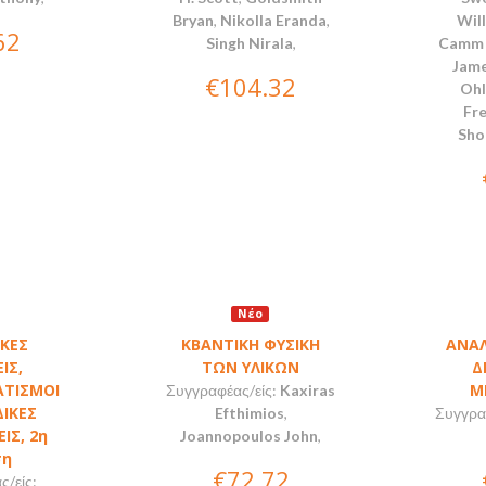
Bryan
,
Nikolla Eranda
,
Wil
62
Singh Nirala
,
Camm 
Jam
€104.32
Ohl
Fr
Sho
Νέο
ΙΚΕΣ
ΚΒΑΝΤΙΚΗ ΦΥΣΙΚΗ
ΑΝΑΛ
ΙΣ,
ΤΩΝ ΥΛΙΚΩΝ
Δ
ΤΙΣΜΟΙ
Μ
Συγγραφέας/είς:
Kaxiras
ΔΙΚΕΣ
Efthimios
,
Συγγρα
ΙΣ, 2η
Joannopoulos John
,
ση
€72.72
/είς: