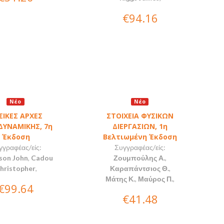
€94.16
Νέο
Νέο
ΣΙΚΕΣ ΑΡΧΕΣ
ΣΤΟΙΧΕΙΑ ΦΥΣΙΚΩΝ
ΔΥΝΑΜΙΚΗΣ, 7η
ΔΙΕΡΓΑΣΙΩΝ, 1η
Έκδοση
Βελτιωμένη Έκδοση
γγραφέας/είς:
Συγγραφέας/είς:
son John
,
Cadou
Ζουμπούλης Α.
,
hristopher
,
Καραπάντσιος Θ.
,
Μάτης Κ.
,
Μαύρος Π.
,
€99.64
€41.48