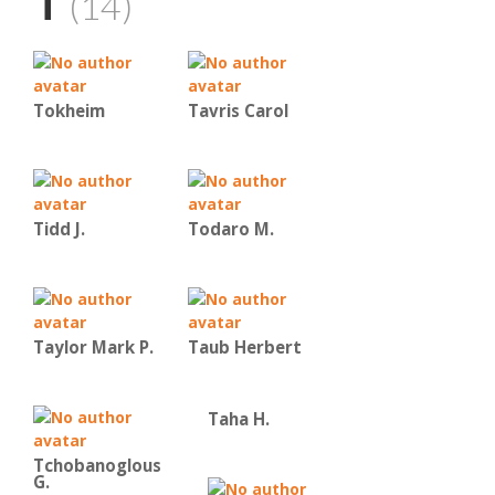
T
(14)
Tokheim
Tavris Carol
Tidd J.
Todaro M.
Taylor Mark P.
Taub Herbert
Taha H.
Tchobanoglous
G.