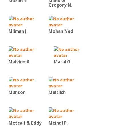
Mazurec
Mankiw
Gregory N.
Milman J.
Mohan Ned
Malvino Α.
Maral G.
Munson
Meislich
Metcalf & Eddy
Meindl P.