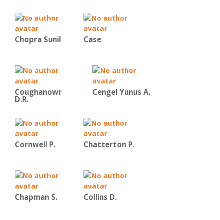
Chopra Sunil
Case
Coughanowr
Cengel Yunus A.
D.R.
Cornwell P.
Chatterton P.
Chapman S.
Collins D.