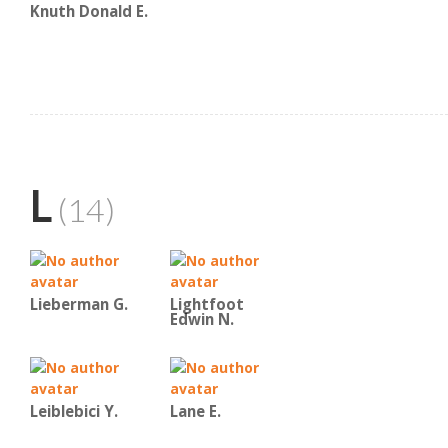
Knuth Donald E.
L
(14)
Lieberman G.
Lightfoot
Edwin N.
Leiblebici Y.
Lane E.