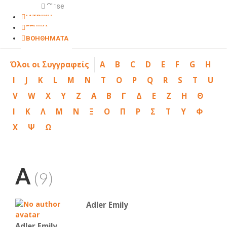
Close
ΙΑΤΡΙΚΗ
ΓΕΝΙΚΑ
ΒΟΗΘΗΜΑΤΑ
Όλοι οι Συγγραφείς
A
B
C
D
E
F
G
H
I
J
K
L
M
N
T
O
P
Q
R
S
T
U
V
W
X
Y
Z
Α
Β
Γ
Δ
Ε
Ζ
Η
Θ
Ι
Κ
Λ
Μ
Ν
Ξ
Ο
Π
Ρ
Σ
Τ
Υ
Φ
Χ
Ψ
Ω
A
(9)
Adler Emily
Adler Emily