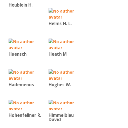
Heublein H.
Helms H. L.
Huensch
Heath M
Hademenos
Hughes W.
Hohenfellner R.
Himmelblau
David