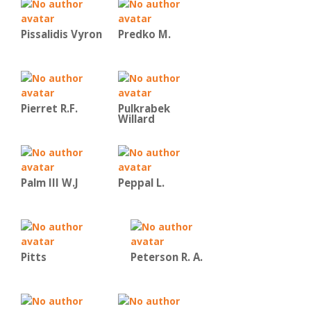
Pissalidis Vyron
Predko Μ.
Pierret R.F.
Pulkrabek
Willard
Palm III W.J
Peppal L.
Pitts
Peterson R. A.