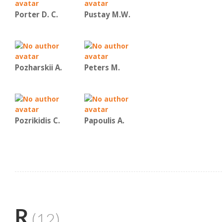
Porter D. C.
Pustay M.W.
Pozharskii A.
Peters M.
Pozrikidis C.
Papoulis A.
R
(12)