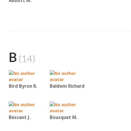
Abbott M.
B
(14)
Bird Byron R.
Baldwin Richard
Bessant J.
Bousquet M.