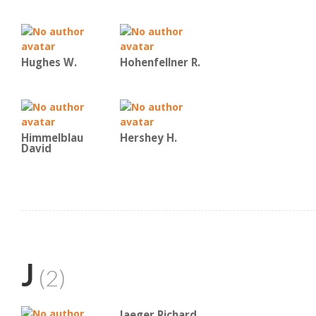
Hughes W.
Hohenfellner R.
Himmelblau
Hershey H.
David
J
(2)
Jaeger Richard