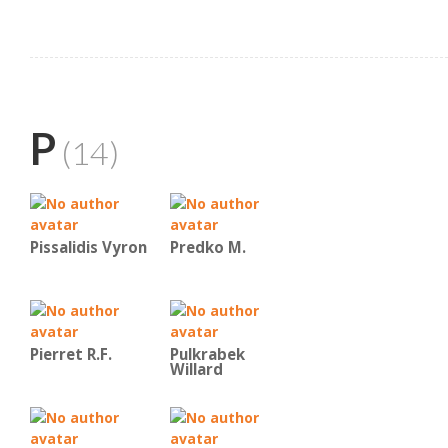
P
(14)
Pissalidis Vyron
Predko Μ.
Pierret R.F.
Pulkrabek
Willard