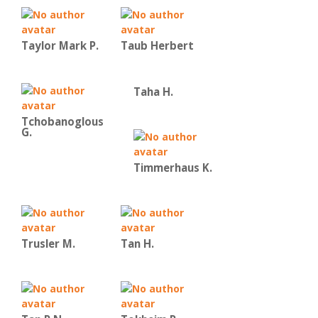
Taylor Mark P.
Taub Herbert
Taha H.
Tchobanoglous
G.
Timmerhaus K.
Trusler M.
Tan H.