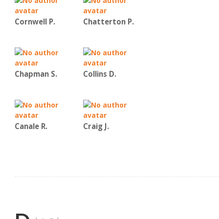
Cornwell P.
Chatterton P.
Chapman S.
Collins D.
Canale R.
Craig J.