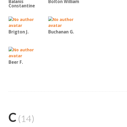
Balanis
Bolton William
Constantine
Brigton J.
Buchanan G.
Beer F.
C
(14)