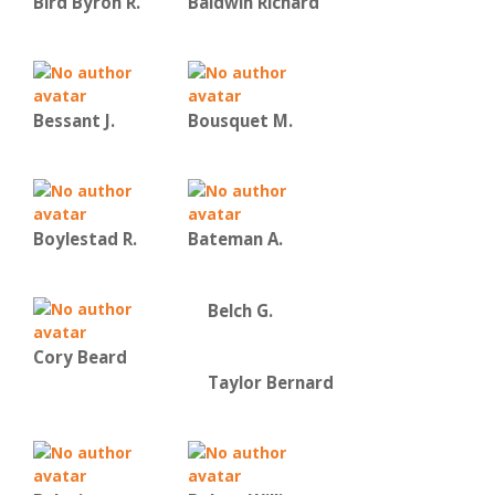
Bird Byron R.
Baldwin Richard
Bessant J.
Bousquet M.
Boylestad R.
Bateman Α.
Belch G.
Cory Beard
Taylor Bernard