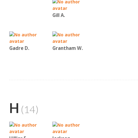
Gill A.
Gadre D.
Grantham W.
H
(14)