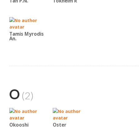
Tan P.N.
Tokheim R
Tamis Myrodis
An.
O
(2)
Okooshi
Oster