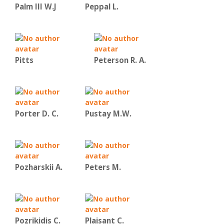
Palm III W.J
Peppal L.
Pitts
Peterson R. A.
Porter D. C.
Pustay M.W.
Pozharskii A.
Peters M.
Pozrikidis C.
Plaisant C.