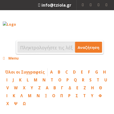
info@tziola.gr
2310 213912
Αναζήτηση
Menu
Όλοι οι Συγγραφείς
A
B
C
D
E
F
G
H
I
J
K
L
M
N
T
O
P
Q
R
S
T
U
V
W
X
Y
Z
Α
Β
Γ
Δ
Ε
Ζ
Η
Θ
Ι
Κ
Λ
Μ
Ν
Ξ
Ο
Π
Ρ
Σ
Τ
Υ
Φ
Χ
Ψ
Ω