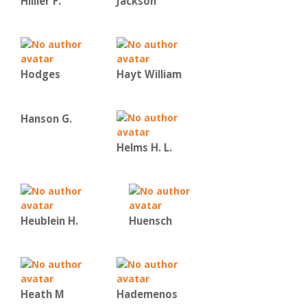
Hillier F.
Jackson
Hodges
Hayt William
Hanson G.
Helms H. L.
Heublein H.
Huensch
Heath M
Hademenos