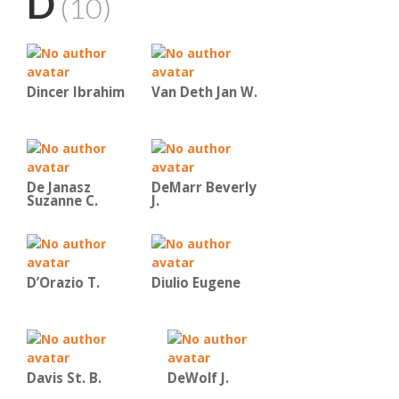
D
(10)
Dincer Ibrahim
Van Deth Jan W.
De Janasz
DeMarr Beverly
Suzanne C.
J.
D’Orazio T.
Diulio Eugene
Davis St. B.
DeWolf J.