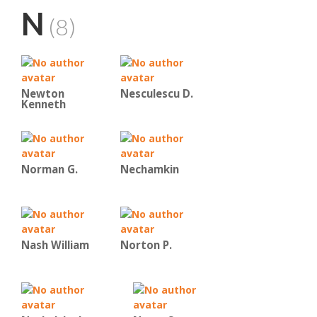
N
(8)
Newton
Nesculescu D.
Kenneth
Norman G.
Nechamkin
Nash William
Norton P.