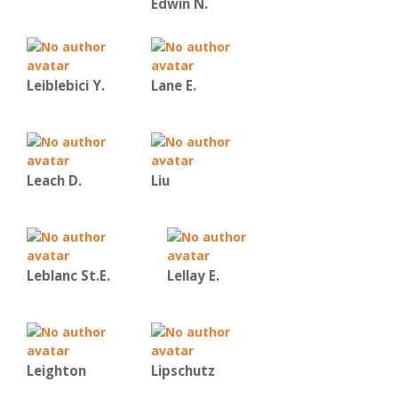
Edwin N.
Leiblebici Y.
Lane E.
Leach D.
Liu
Leblanc St.E.
Lellay E.
Leighton
Lipschutz