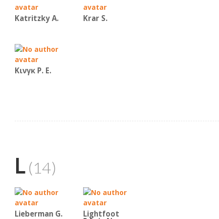
Katritzky A.
Krar S.
Κινγκ Ρ. Ε.
L
(14)
Lieberman G.
Lightfoot