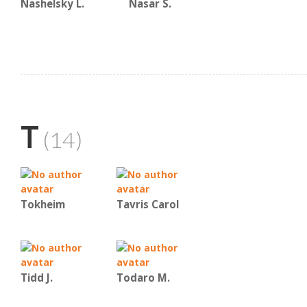
Nashelsky L.
Nasar S.
T
(14)
Tokheim
Tavris Carol
Tidd J.
Todaro M.