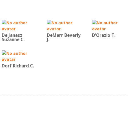
De Janasz
DeMarr Beverly
D’Orazio T.
Suzanne C.
J.
Dorf Richard C.