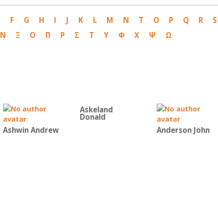
E
F
G
H
I
J
K
L
M
N
T
O
P
Q
R
S
Ν
Ξ
Ο
Π
Ρ
Σ
Τ
Υ
Φ
Χ
Ψ
Ω
Askeland
Donald
Ashwin Andrew
Anderson John