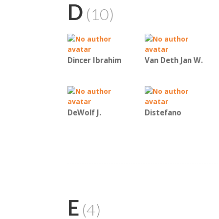
D
(10)
Dincer Ibrahim
Van Deth Jan W.
DeWolf J.
Distefano
E
(4)