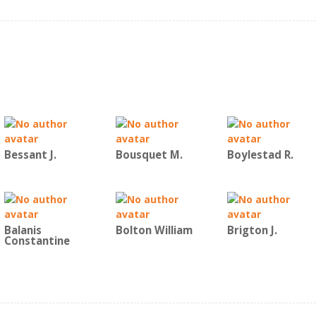
Bessant J.
Bousquet M.
Boylestad R.
Balanis
Bolton William
Brigton J.
Constantine