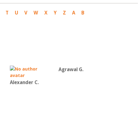
T
U
V
W
X
Y
Z
Α
Β
Agrawal G.
Alexander C.