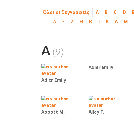
Όλοι οι Συγγραφείς
A
B
C
D
Γ
Δ
Ε
Ζ
Η
Θ
Ι
Κ
Λ
Μ
A
(9)
Adler Emily
Adler Emily
Abbott M.
Alley F.