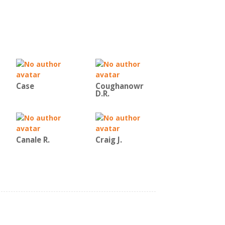
Case
Coughanowr
D.R.
Canale R.
Craig J.