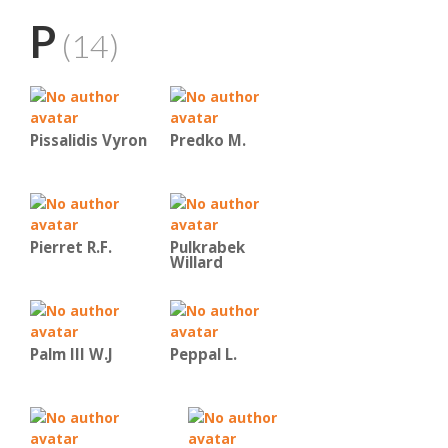
P
(14)
Pissalidis Vyron
Predko Μ.
Pierret R.F.
Pulkrabek
Willard
Palm III W.J
Peppal L.