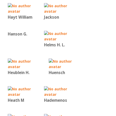
Hayt William
Jackson
Hanson G.
Helms H. L.
Heublein H.
Huensch
Heath M
Hademenos