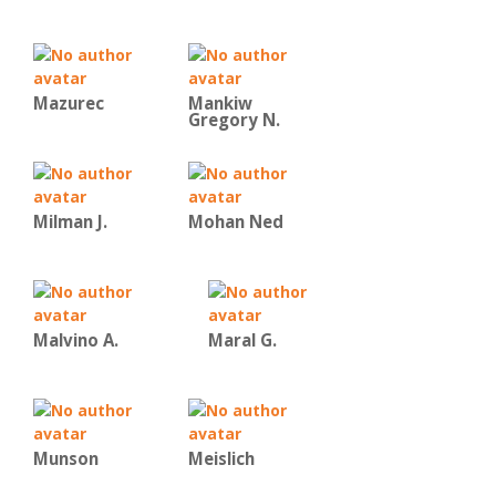
Mazurec
Mankiw
Gregory N.
Milman J.
Mohan Ned
Malvino Α.
Maral G.
Munson
Meislich