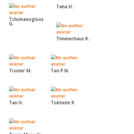
Taha H.
Tchobanoglous
G.
Timmerhaus K.
Trusler M.
Tan P.N.
Tan H.
Tokheim R