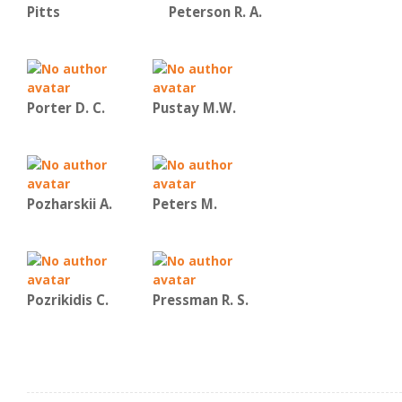
Pitts
Peterson R. A.
Porter D. C.
Pustay M.W.
Pozharskii A.
Peters M.
Pozrikidis C.
Pressman R. S.