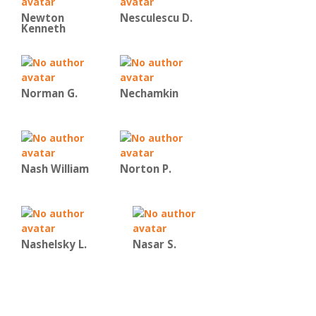
Newton
Nesculescu D.
Kenneth
Norman G.
Nechamkin
Nash William
Norton P.
Nashelsky L.
Nasar S.