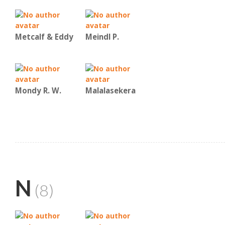
Metcalf & Eddy
Meindl P.
Mondy R. W.
Malalasekera
N
(8)