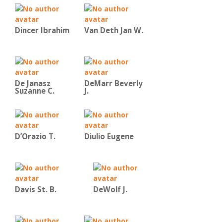
Dincer Ibrahim
Van Deth Jan W.
De Janasz
DeMarr Beverly
Suzanne C.
J.
D’Orazio T.
Diulio Eugene
Davis St. B.
DeWolf J.