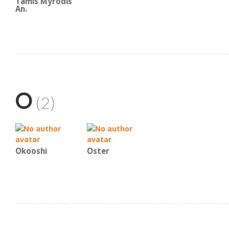
Tamis Myrodis
An.
O
(2)
Okooshi
Oster