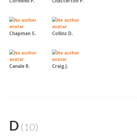
Cornwell P.
Chatterton P.
Chapman S.
Collins D.
Canale R.
Craig J.
D
(10)