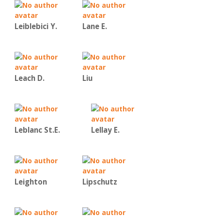
Leiblebici Y.
Lane E.
Leach D.
Liu
Leblanc St.E.
Lellay E.
Leighton
Lipschutz