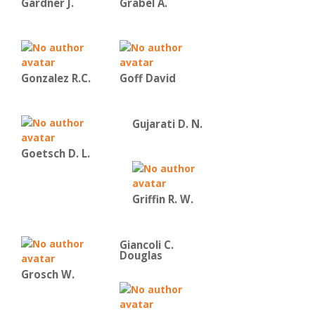
Gardner J.
Grabel A.
Gonzalez R.C.
Goff David
Gujarati D. N.
Goetsch D. L.
Griffin R. W.
Giancoli C.
Douglas
Grosch W.