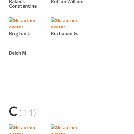
Balanis
Bolton William
Constantine
Brigton J.
Buchanan G.
Belch M.
C
(14)