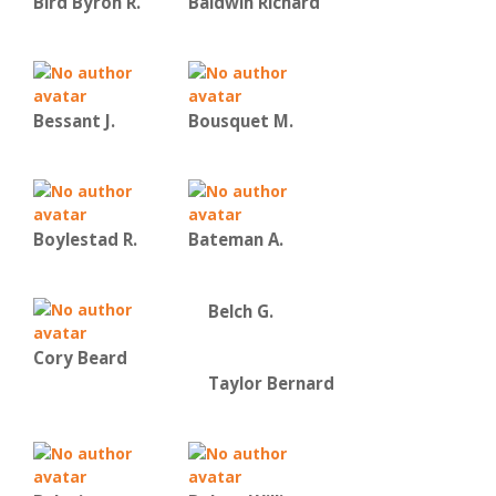
Bird Byron R.
Baldwin Richard
Bessant J.
Bousquet M.
Boylestad R.
Bateman Α.
Belch G.
Cory Beard
Taylor Bernard