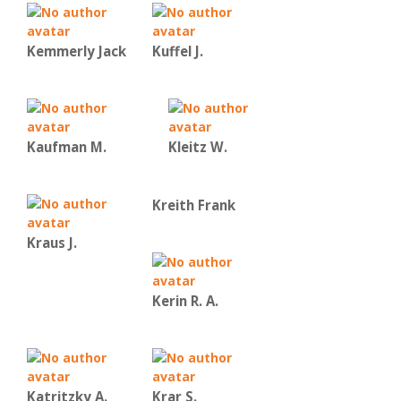
Kemmerly Jack
Kuffel J.
Kaufman Μ.
Kleitz W.
Kreith Frank
Kraus J.
Kerin R. A.
Katritzky A.
Krar S.