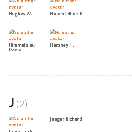
Hughes W.
Hohenfellner R.
Himmelblau
Hershey H.
David
J
(2)
Jaeger Richard
Johnston R.