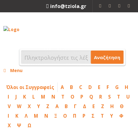
info@tziola.gr
2310 213912
Αναζήτηση
Menu
Όλοι οι Συγγραφείς
A
B
C
D
E
F
G
H
I
J
K
L
M
N
T
O
P
Q
R
S
T
U
V
W
X
Y
Z
Α
Β
Γ
Δ
Ε
Ζ
Η
Θ
Ι
Κ
Λ
Μ
Ν
Ξ
Ο
Π
Ρ
Σ
Τ
Υ
Φ
Χ
Ψ
Ω