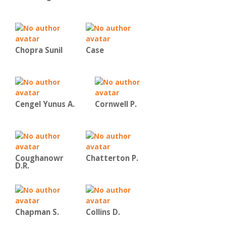
Chopra Sunil
Case
Cengel Yunus A.
Cornwell P.
Coughanowr
Chatterton P.
D.R.
Chapman S.
Collins D.