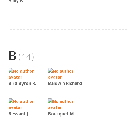
Alley F.
B
(14)
Bird Byron R.
Baldwin Richard
Bessant J.
Bousquet M.