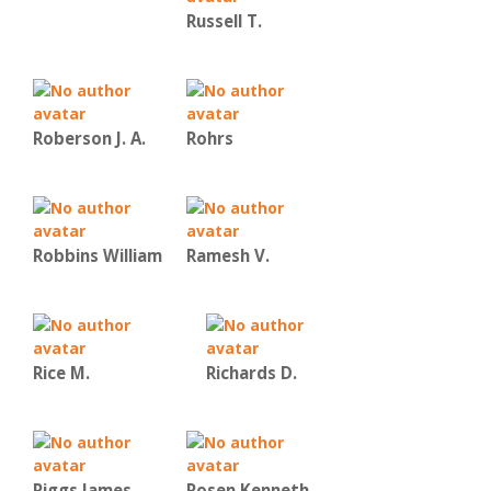
Russell T.
Roberson J. A.
Rohrs
Robbins William
Ramesh V.
Rice Μ.
Richards D.
Riggs James
Rosen Kenneth