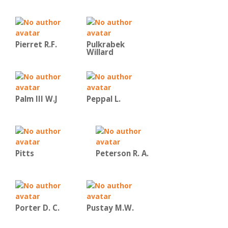
Pierret R.F.
Pulkrabek
Willard
Palm III W.J
Peppal L.
Pitts
Peterson R. A.
Porter D. C.
Pustay M.W.