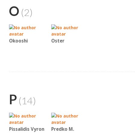
O
(2)
Okooshi
Oster
P
(14)
Pissalidis Vyron
Predko Μ.