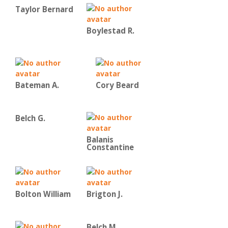
Taylor Bernard
Boylestad R.
Bateman Α.
Cory Beard
Belch G.
Balanis
Constantine
Bolton William
Brigton J.
Belch M.