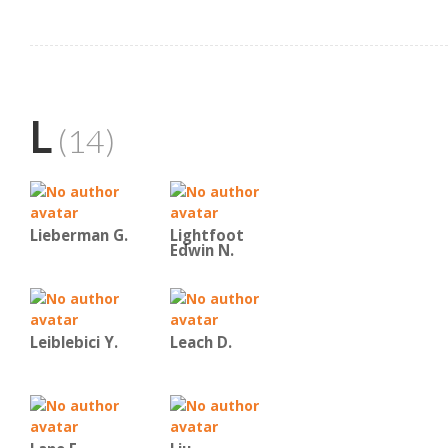
L
(14)
Lieberman G.
Lightfoot
Edwin N.
Leiblebici Y.
Leach D.