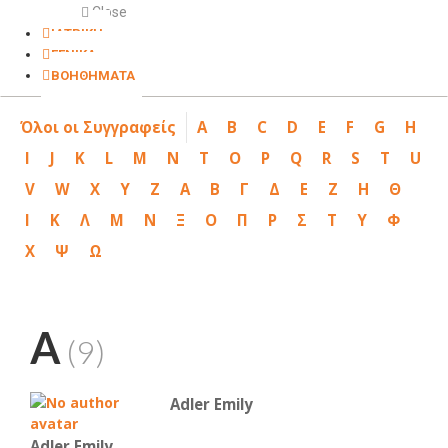
Close
ΙΑΤΡΙΚΗ
ΓΕΝΙΚΑ
ΒΟΗΘΗΜΑΤΑ
Όλοι οι Συγγραφείς
A
B
C
D
E
F
G
H
I
J
K
L
M
N
T
O
P
Q
R
S
T
U
V
W
X
Y
Z
Α
Β
Γ
Δ
Ε
Ζ
Η
Θ
Ι
Κ
Λ
Μ
Ν
Ξ
Ο
Π
Ρ
Σ
Τ
Υ
Φ
Χ
Ψ
Ω
A
(9)
Adler Emily
Adler Emily