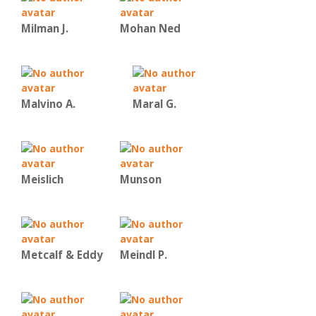
Milman J.
Mohan Ned
Malvino Α.
Maral G.
Meislich
Munson
Metcalf & Eddy
Meindl P.