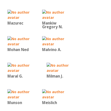
Mazurec
Mankiw
Gregory N.
Mohan Ned
Malvino Α.
Maral G.
Milman J.
Munson
Meislich