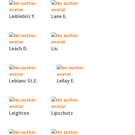
Leiblebici Y.
Lane E.
Leach D.
Liu
Leblanc St.E.
Lellay E.
Leighton
Lipschutz