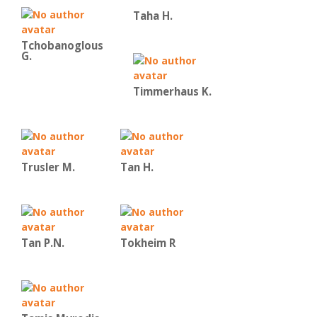
Taha H.
Tchobanoglous
G.
Timmerhaus K.
Trusler M.
Tan H.
Tan P.N.
Tokheim R