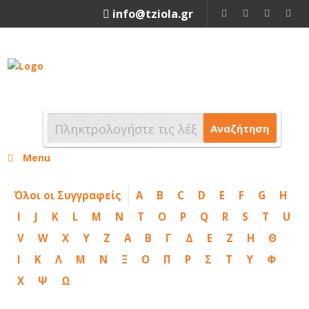
info@tziola.gr
2310 213912
Αναζήτηση
Menu
Όλοι οι Συγγραφείς
A
B
C
D
E
F
G
H
I
J
K
L
M
N
T
O
P
Q
R
S
T
U
V
W
X
Y
Z
Α
Β
Γ
Δ
Ε
Ζ
Η
Θ
Ι
Κ
Λ
Μ
Ν
Ξ
Ο
Π
Ρ
Σ
Τ
Υ
Φ
Χ
Ψ
Ω