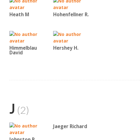
Heath M
Hohenfellner R.
Himmelblau
Hershey H.
David
J
(2)
Jaeger Richard
Johnston R.