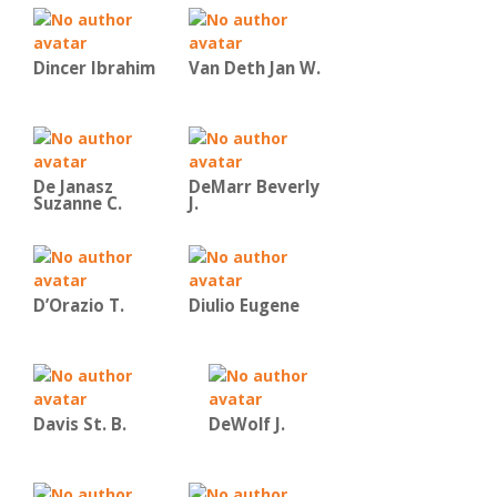
Dincer Ibrahim
Van Deth Jan W.
De Janasz
DeMarr Beverly
Suzanne C.
J.
D’Orazio T.
Diulio Eugene
Davis St. B.
DeWolf J.