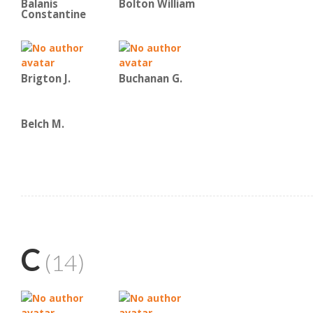
Balanis
Bolton William
Constantine
Brigton J.
Buchanan G.
Belch M.
C
(14)