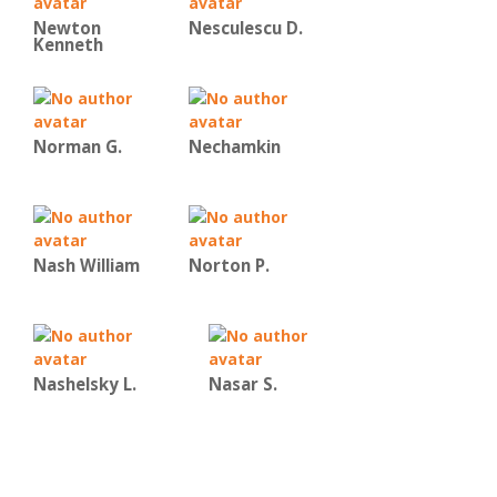
Newton
Nesculescu D.
Kenneth
Norman G.
Nechamkin
Nash William
Norton P.
Nashelsky L.
Nasar S.