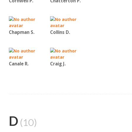
Cornwell P.
Chatterton P.
Chapman S.
Collins D.
Canale R.
Craig J.
D
(10)