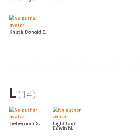
Knuth Donald E.
L
(14)
Lieberman G.
Lightfoot
Edwin N.