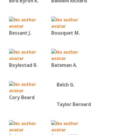
Bird Byron R.
Baldwin Richard
Bessant J.
Bousquet M.
Boylestad R.
Bateman Α.
Belch G.
Cory Beard
Taylor Bernard