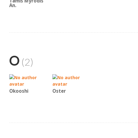
Tamis Myrodis
An.
O
(2)
Okooshi
Oster