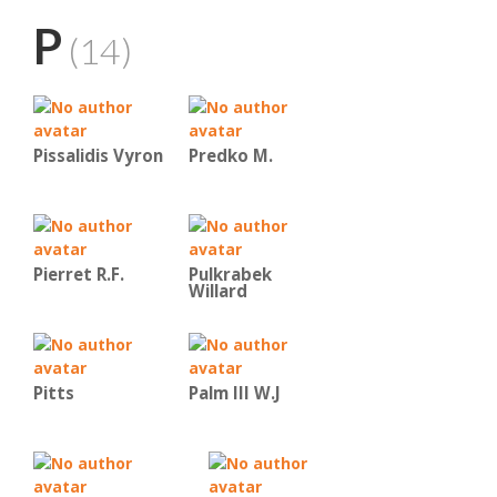
P
(14)
Pissalidis Vyron
Predko Μ.
Pierret R.F.
Pulkrabek
Willard
Pitts
Palm III W.J