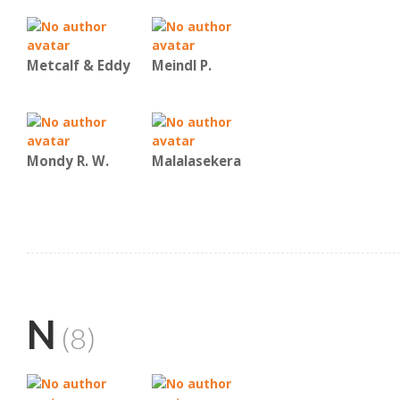
Metcalf & Eddy
Meindl P.
Mondy R. W.
Malalasekera
N
(8)