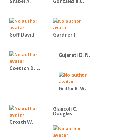
Grabel A.
Gonzalez R.C.
Goff David
Gardner J.
Gujarati D. N.
Goetsch D. L.
Griffin R. W.
Giancoli C.
Douglas
Grosch W.