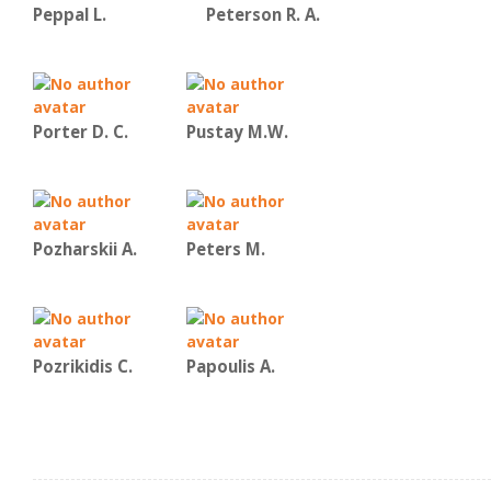
Peppal L.
Peterson R. A.
Porter D. C.
Pustay M.W.
Pozharskii A.
Peters M.
Pozrikidis C.
Papoulis A.