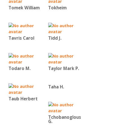
Tomek William
Tokheim
Tavris Carol
Tidd J.
Todaro M.
Taylor Mark P.
Taha H.
Taub Herbert
Tchobanoglous
G.