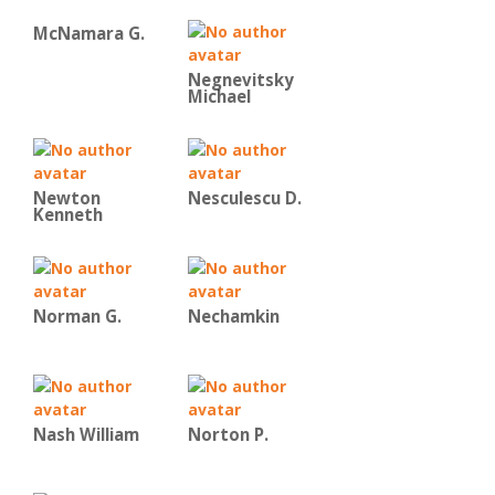
McNamara G.
Negnevitsky
Michael
Newton
Nesculescu D.
Kenneth
Norman G.
Nechamkin
Nash William
Norton P.