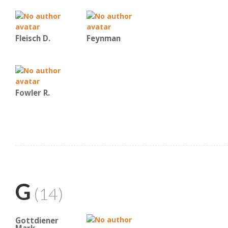
Fleisch D.
Feynman
Fowler R.
G
(14)
Gottdiener