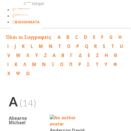
Κλείσιμο
ΙΑΤΡΙΚΗ
ΓΕΝΙΚΑ
ΒΟΗΘΗΜΑΤΑ
Όλοι οι Συγγραφείς
A
B
C
D
E
F
G
H
I
J
K
L
M
N
T
O
P
Q
R
S
T
U
V
W
X
Y
Z
Α
Β
Γ
Δ
Ε
Ζ
Η
Θ
Ι
Κ
Λ
Μ
Ν
Ξ
Ο
Π
Ρ
Σ
Τ
Υ
Φ
Χ
Ψ
Ω
A
(14)
Ahearne
Michael
Anderson David