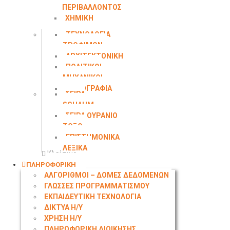
ΠΕΡΙΒΑΛΛΟΝΤΟΣ
ΧΗΜΙΚΗ
ΜΗΧΑΝΙΚΗ
ΤΕΧΝΟΛΟΓΙΑ
ΤΡΟΦΙΜΩΝ
ΑΡΧΙΤΕΚΤΟΝΙΚΗ
ΠΟΛΙΤΙΚΟΙ
ΜΗΧΑΝΙΚΟΙ
ΤΟΠΟΓΡΑΦΙΑ
ΣΕΙΡΑ
SCHAUM
ΣΕΙΡΑ ΟΥΡΑΝΙΟ
ΤΟΞΟ
ΕΠΙΣΤΗΜΟΝΙΚΑ
ΛΕΞΙΚΑ
Κλείσιμο
ΠΛΗΡΟΦΟΡΙΚΗ
ΑΛΓΟΡΙΘΜΟΙ – ΔΟΜΕΣ ΔΕΔΟΜΕΝΩΝ
ΓΛΩΣΣΕΣ ΠΡΟΓΡΑΜΜΑΤΙΣΜΟΥ
ΕΚΠΑΙΔΕΥΤΙΚΗ ΤΕΧΝΟΛΟΓΙΑ
ΔΙΚΤΥΑ Η/Υ
ΧΡΗΣΗ Η/Υ
ΠΛΗΡΟΦΟΡΙΚΗ ΔΙΟΙΚΗΣΗΣ